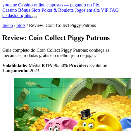
youcine
Cassino online e apostas — pagando no Pix.
Cassino
Bônus
Slots
Poker & Roulette
Jogos em alta
VIP
FAQ
Cadastrar grátis
Início
/
Slots
/
Review: Coin Collect Piggy Patrons
Review: Coin Collect Piggy Patrons
Guia completo do Coin Collect Piggy Patrons: conheça as
mecânicas, rodadas grátis e o melhor jeito de jogar.
Volatilidade:
Média
RTP:
96.50%
Provider:
Evolution
Lançamento:
2023