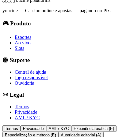
🇧🇷 youcine plataforma
youcine — Cassino online e apostas — pagando no Pix.
🎮
Produto
Esportes
Ao vivo
Slots
🛟
Suporte
Central de ajuda
Jogo responsável
Ouvidoria
📜
Legal
Termos
Privacidade
AML / KYC
Termos
Privacidade
AML / KYC
Experiência prática (E)
Especialização e método (E)
Autoridade editorial (A)