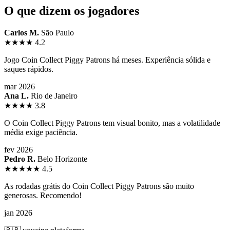
O que dizem os jogadores
Carlos M.
São Paulo
★★★★
4.2
Jogo Coin Collect Piggy Patrons há meses. Experiência sólida e
saques rápidos.
mar 2026
Ana L.
Rio de Janeiro
★★★★
3.8
O Coin Collect Piggy Patrons tem visual bonito, mas a volatilidade
média exige paciência.
fev 2026
Pedro R.
Belo Horizonte
★★★★★
4.5
As rodadas grátis do Coin Collect Piggy Patrons são muito
generosas. Recomendo!
jan 2026