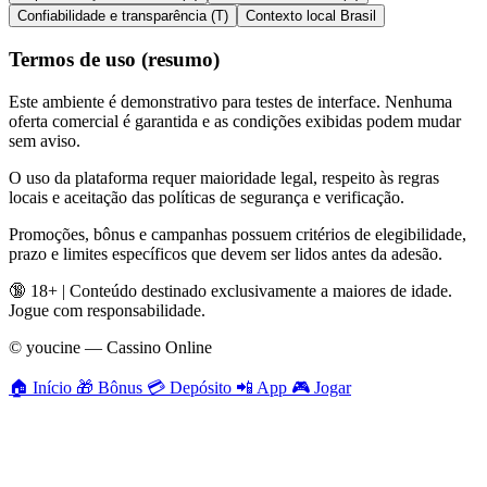
Confiabilidade e transparência (T)
Contexto local Brasil
Termos de uso (resumo)
Este ambiente é demonstrativo para testes de interface. Nenhuma
oferta comercial é garantida e as condições exibidas podem mudar
sem aviso.
O uso da plataforma requer maioridade legal, respeito às regras
locais e aceitação das políticas de segurança e verificação.
Promoções, bônus e campanhas possuem critérios de elegibilidade,
prazo e limites específicos que devem ser lidos antes da adesão.
🔞 18+ | Conteúdo destinado exclusivamente a maiores de idade.
Jogue com responsabilidade.
© youcine — Cassino Online
🏠
Início
🎁
Bônus
💳
Depósito
📲
App
🎮
Jogar