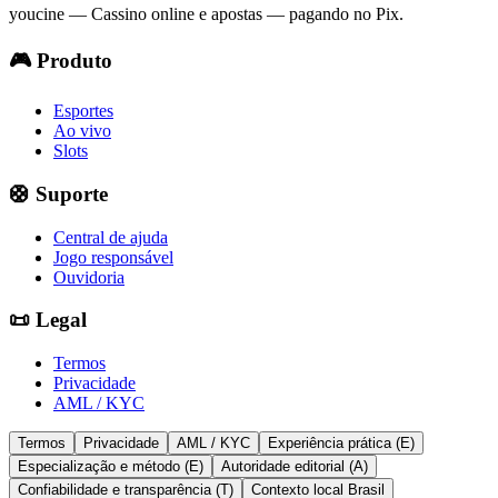
youcine — Cassino online e apostas — pagando no Pix.
🎮
Produto
Esportes
Ao vivo
Slots
🛟
Suporte
Central de ajuda
Jogo responsável
Ouvidoria
📜
Legal
Termos
Privacidade
AML / KYC
Termos
Privacidade
AML / KYC
Experiência prática (E)
Especialização e método (E)
Autoridade editorial (A)
Confiabilidade e transparência (T)
Contexto local Brasil