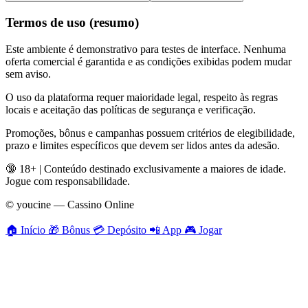
Termos de uso (resumo)
Este ambiente é demonstrativo para testes de interface. Nenhuma
oferta comercial é garantida e as condições exibidas podem mudar
sem aviso.
O uso da plataforma requer maioridade legal, respeito às regras
locais e aceitação das políticas de segurança e verificação.
Promoções, bônus e campanhas possuem critérios de elegibilidade,
prazo e limites específicos que devem ser lidos antes da adesão.
🔞 18+ | Conteúdo destinado exclusivamente a maiores de idade.
Jogue com responsabilidade.
© youcine — Cassino Online
🏠
Início
🎁
Bônus
💳
Depósito
📲
App
🎮
Jogar