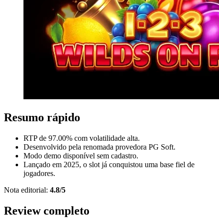
Resumo rápido
RTP de 97.00% com volatilidade alta.
Desenvolvido pela renomada provedora PG Soft.
Modo demo disponível sem cadastro.
Lançado em 2025, o slot já conquistou uma base fiel de
jogadores.
Nota editorial:
4.8/5
Review completo