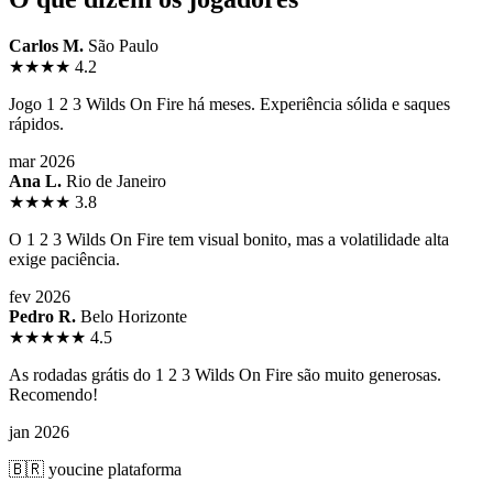
Carlos M.
São Paulo
★★★★
4.2
Jogo 1 2 3 Wilds On Fire há meses. Experiência sólida e saques
rápidos.
mar 2026
Ana L.
Rio de Janeiro
★★★★
3.8
O 1 2 3 Wilds On Fire tem visual bonito, mas a volatilidade alta
exige paciência.
fev 2026
Pedro R.
Belo Horizonte
★★★★★
4.5
As rodadas grátis do 1 2 3 Wilds On Fire são muito generosas.
Recomendo!
jan 2026
🇧🇷 youcine plataforma