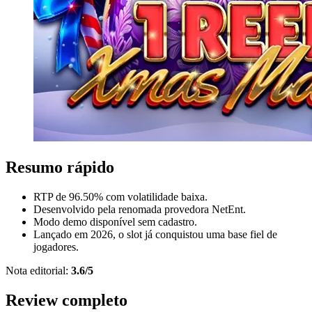
Resumo rápido
RTP de 96.50% com volatilidade baixa.
Desenvolvido pela renomada provedora NetEnt.
Modo demo disponível sem cadastro.
Lançado em 2026, o slot já conquistou uma base fiel de
jogadores.
Nota editorial:
3.6/5
Review completo