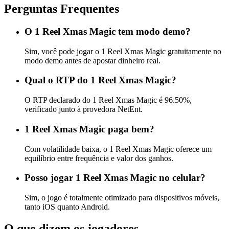
Perguntas Frequentes
O 1 Reel Xmas Magic tem modo demo?
Sim, você pode jogar o 1 Reel Xmas Magic gratuitamente no
modo demo antes de apostar dinheiro real.
Qual o RTP do 1 Reel Xmas Magic?
O RTP declarado do 1 Reel Xmas Magic é 96.50%,
verificado junto à provedora NetEnt.
1 Reel Xmas Magic paga bem?
Com volatilidade baixa, o 1 Reel Xmas Magic oferece um
equilíbrio entre frequência e valor dos ganhos.
Posso jogar 1 Reel Xmas Magic no celular?
Sim, o jogo é totalmente otimizado para dispositivos móveis,
tanto iOS quanto Android.
O que dizem os jogadores