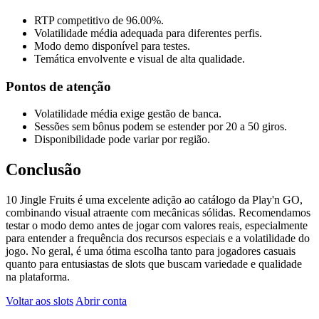
RTP competitivo de 96.00%.
Volatilidade média adequada para diferentes perfis.
Modo demo disponível para testes.
Temática envolvente e visual de alta qualidade.
Pontos de atenção
Volatilidade média exige gestão de banca.
Sessões sem bônus podem se estender por 20 a 50 giros.
Disponibilidade pode variar por região.
Conclusão
10 Jingle Fruits é uma excelente adição ao catálogo da Play'n GO,
combinando visual atraente com mecânicas sólidas. Recomendamos
testar o modo demo antes de jogar com valores reais, especialmente
para entender a frequência dos recursos especiais e a volatilidade do
jogo. No geral, é uma ótima escolha tanto para jogadores casuais
quanto para entusiastas de slots que buscam variedade e qualidade
na plataforma.
Voltar aos slots
Abrir conta