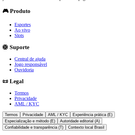
🎮
Produto
Esportes
Ao vivo
Slots
🛟
Suporte
Central de ajuda
Jogo responsável
Ouvidoria
📜
Legal
Termos
Privacidade
AML / KYC
Termos
Privacidade
AML / KYC
Experiência prática (E)
Especialização e método (E)
Autoridade editorial (A)
Confiabilidade e transparência (T)
Contexto local Brasil