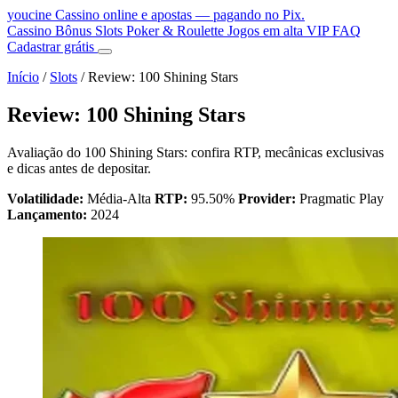
youcine
Cassino online e apostas — pagando no Pix.
Cassino
Bônus
Slots
Poker & Roulette
Jogos em alta
VIP
FAQ
Cadastrar grátis
Início
/
Slots
/
Review: 100 Shining Stars
Review: 100 Shining Stars
Avaliação do 100 Shining Stars: confira RTP, mecânicas exclusivas
e dicas antes de depositar.
Volatilidade:
Média-Alta
RTP:
95.50%
Provider:
Pragmatic Play
Lançamento:
2024