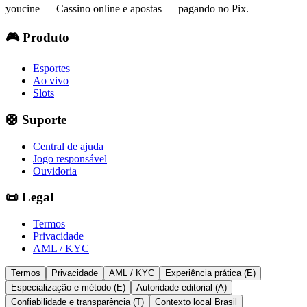
youcine — Cassino online e apostas — pagando no Pix.
🎮
Produto
Esportes
Ao vivo
Slots
🛟
Suporte
Central de ajuda
Jogo responsável
Ouvidoria
📜
Legal
Termos
Privacidade
AML / KYC
Termos
Privacidade
AML / KYC
Experiência prática (E)
Especialização e método (E)
Autoridade editorial (A)
Confiabilidade e transparência (T)
Contexto local Brasil