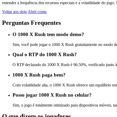
entender a frequência dos recursos especiais e a volatilidade do jogo
Voltar aos slots
Abrir conta
Perguntas Frequentes
O 1000 X Rush tem modo demo?
Sim, você pode jogar o 1000 X Rush gratuitamente no modo dem
Qual o RTP do 1000 X Rush?
O RTP declarado do 1000 X Rush é 96.50%, verificado junto à
1000 X Rush paga bem?
Com volatilidade alta, o 1000 X Rush oferece um equilíbrio ent
Posso jogar 1000 X Rush no celular?
Sim, o jogo é totalmente otimizado para dispositivos móveis, t
O que dizem os jogadores