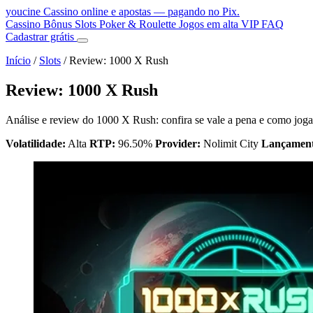
youcine
Cassino online e apostas — pagando no Pix.
Cassino
Bônus
Slots
Poker & Roulette
Jogos em alta
VIP
FAQ
Cadastrar grátis
Início
/
Slots
/
Review: 1000 X Rush
Review: 1000 X Rush
Análise e review do 1000 X Rush: confira se vale a pena e como jog
Volatilidade:
Alta
RTP:
96.50%
Provider:
Nolimit City
Lançament