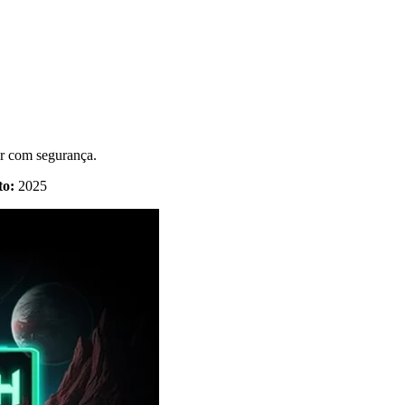
ar com segurança.
o:
2025