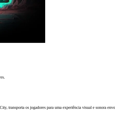
es.
ty, transporta os jogadores para uma experiência visual e sonora env