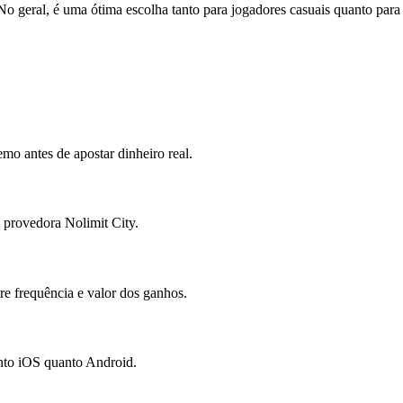
. No geral, é uma ótima escolha tanto para jogadores casuais quanto para
o antes de apostar dinheiro real.
 provedora Nolimit City.
re frequência e valor dos ganhos.
anto iOS quanto Android.