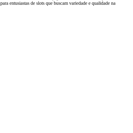
 para entusiastas de slots que buscam variedade e qualidade na