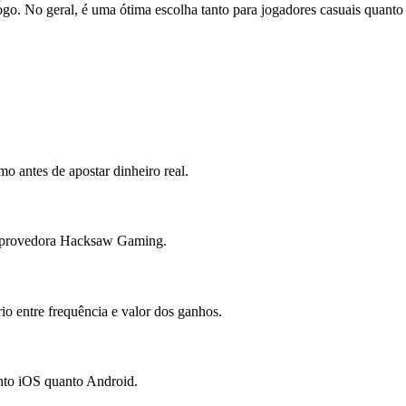
 jogo. No geral, é uma ótima escolha tanto para jogadores casuais quanto
 antes de apostar dinheiro real.
à provedora Hacksaw Gaming.
io entre frequência e valor dos ganhos.
anto iOS quanto Android.