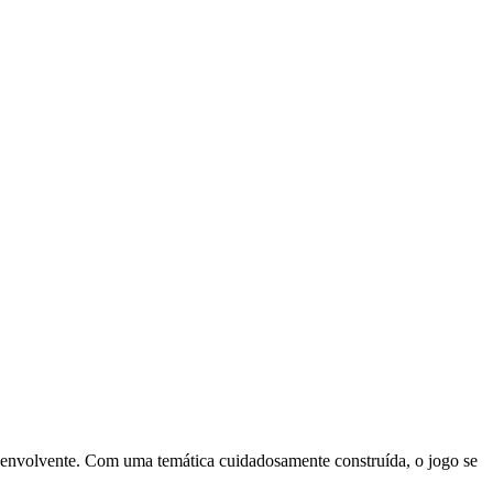
 envolvente. Com uma temática cuidadosamente construída, o jogo se