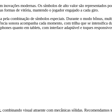
 inovações modernas. Os símbolos de alto valor são representados por
las formas de vitória, mantendo o jogador engajado a cada giro.
a pela combinação de símbolos especiais. Durante o modo bônus, multip
ência sonora acompanha cada momento, com trilha que se intensifica dur
tphones quanto em tablets, com interface adaptável e toques responsivo
 combinando visual atraente com mecânicas sólidas. Recomendamos tes