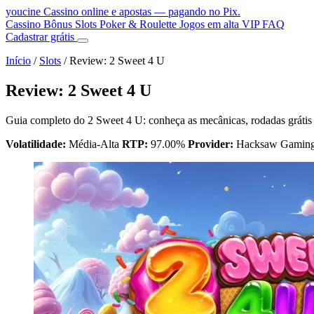
youcine
Cassino online e apostas — pagando no Pix.
Cassino
Bônus
Slots
Poker & Roulette
Jogos em alta
VIP
FAQ
Cadastrar grátis
Início
/
Slots
/
Review: 2 Sweet 4 U
Review: 2 Sweet 4 U
Guia completo do 2 Sweet 4 U: conheça as mecânicas, rodadas grátis e
Volatilidade:
Média-Alta
RTP:
97.00%
Provider:
Hacksaw Gamin