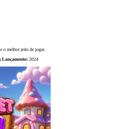
 o melhor jeito de jogar.
g
Lançamento:
2024