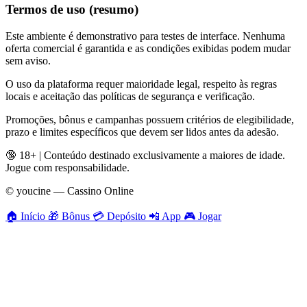
Termos de uso (resumo)
Este ambiente é demonstrativo para testes de interface. Nenhuma
oferta comercial é garantida e as condições exibidas podem mudar
sem aviso.
O uso da plataforma requer maioridade legal, respeito às regras
locais e aceitação das políticas de segurança e verificação.
Promoções, bônus e campanhas possuem critérios de elegibilidade,
prazo e limites específicos que devem ser lidos antes da adesão.
🔞 18+ | Conteúdo destinado exclusivamente a maiores de idade.
Jogue com responsabilidade.
© youcine — Cassino Online
🏠
Início
🎁
Bônus
💳
Depósito
📲
App
🎮
Jogar