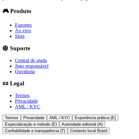
🎮
Produto
Esportes
Ao vivo
Slots
🛟
Suporte
Central de ajuda
Jogo responsável
Ouvidoria
📜
Legal
Termos
Privacidade
AML / KYC
Termos
Privacidade
AML / KYC
Experiência prática (E)
Especialização e método (E)
Autoridade editorial (A)
Confiabilidade e transparência (T)
Contexto local Brasil