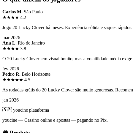
Carlos M.
São Paulo
★★★★
4.2
Jogo 20 Lucky Clover há meses. Experiência sólida e saques rápidos.
mar 2026
Ana L.
Rio de Janeiro
★★★★
3.8
O 20 Lucky Clover tem visual bonito, mas a volatilidade média exige 
fev 2026
Pedro R.
Belo Horizonte
★★★★★
4.5
As rodadas grátis do 20 Lucky Clover são muito generosas. Recome
jan 2026
🇧🇷 youcine plataforma
youcine — Cassino online e apostas — pagando no Pix.
🎮
Produto