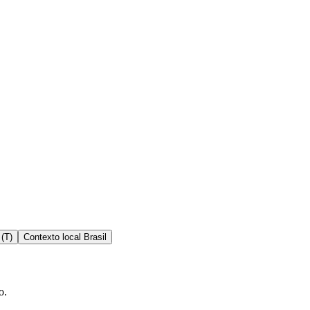
 (T)
Contexto local Brasil
o.