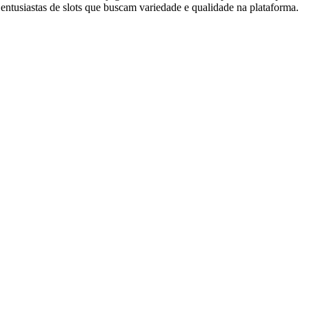
 entusiastas de slots que buscam variedade e qualidade na plataforma.