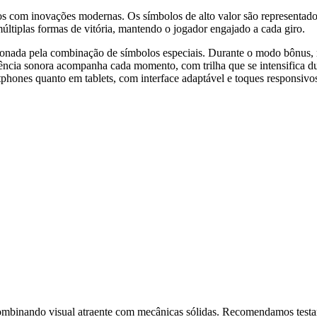
 com inovações modernas. Os símbolos de alto valor são representados
múltiplas formas de vitória, mantendo o jogador engajado a cada giro.
onada pela combinação de símbolos especiais. Durante o modo bônus, mu
ência sonora acompanha cada momento, com trilha que se intensifica dur
tphones quanto em tablets, com interface adaptável e toques responsivo
ombinando visual atraente com mecânicas sólidas. Recomendamos testar