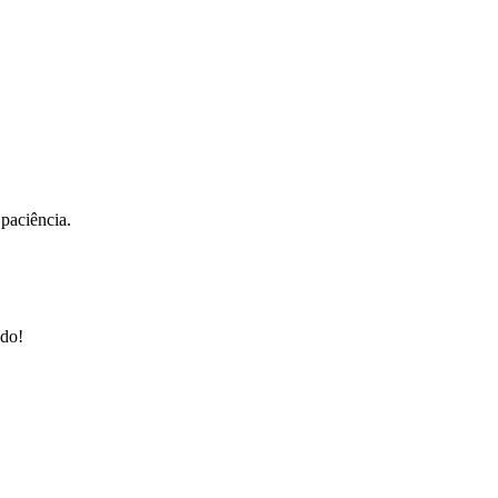
paciência.
ndo!