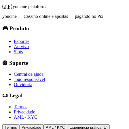
🇧🇷 youcine plataforma
youcine — Cassino online e apostas — pagando no Pix.
🎮
Produto
Esportes
Ao vivo
Slots
🛟
Suporte
Central de ajuda
Jogo responsável
Ouvidoria
📜
Legal
Termos
Privacidade
AML / KYC
Termos
Privacidade
AML / KYC
Experiência prática (E)