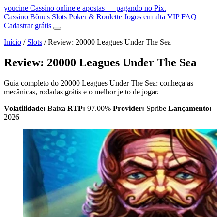
youcine
Cassino online e apostas — pagando no Pix.
Cassino
Bônus
Slots
Poker & Roulette
Jogos em alta
VIP
FAQ
Cadastrar grátis
Início
/
Slots
/
Review: 20000 Leagues Under The Sea
Review: 20000 Leagues Under The Sea
Guia completo do 20000 Leagues Under The Sea: conheça as
mecânicas, rodadas grátis e o melhor jeito de jogar.
Volatilidade:
Baixa
RTP:
97.00%
Provider:
Spribe
Lançamento:
2026