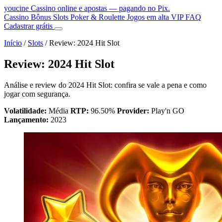
youcine
Cassino online e apostas — pagando no Pix.
Cassino
Bônus
Slots
Poker & Roulette
Jogos em alta
VIP
FAQ
Cadastrar grátis
Início
/
Slots
/
Review: 2024 Hit Slot
Review: 2024 Hit Slot
Análise e review do 2024 Hit Slot: confira se vale a pena e como
jogar com segurança.
Volatilidade:
Média
RTP:
96.50%
Provider:
Play'n GO
Lançamento:
2023