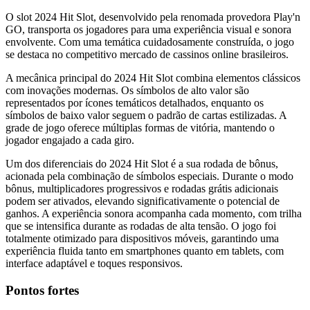
O slot 2024 Hit Slot, desenvolvido pela renomada provedora Play'n
GO, transporta os jogadores para uma experiência visual e sonora
envolvente. Com uma temática cuidadosamente construída, o jogo
se destaca no competitivo mercado de cassinos online brasileiros.
A mecânica principal do 2024 Hit Slot combina elementos clássicos
com inovações modernas. Os símbolos de alto valor são
representados por ícones temáticos detalhados, enquanto os
símbolos de baixo valor seguem o padrão de cartas estilizadas. A
grade de jogo oferece múltiplas formas de vitória, mantendo o
jogador engajado a cada giro.
Um dos diferenciais do 2024 Hit Slot é a sua rodada de bônus,
acionada pela combinação de símbolos especiais. Durante o modo
bônus, multiplicadores progressivos e rodadas grátis adicionais
podem ser ativados, elevando significativamente o potencial de
ganhos. A experiência sonora acompanha cada momento, com trilha
que se intensifica durante as rodadas de alta tensão. O jogo foi
totalmente otimizado para dispositivos móveis, garantindo uma
experiência fluida tanto em smartphones quanto em tablets, com
interface adaptável e toques responsivos.
Pontos fortes