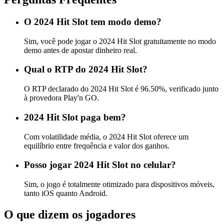
O 2024 Hit Slot tem modo demo?
Sim, você pode jogar o 2024 Hit Slot gratuitamente no modo
demo antes de apostar dinheiro real.
Qual o RTP do 2024 Hit Slot?
O RTP declarado do 2024 Hit Slot é 96.50%, verificado junto
à provedora Play'n GO.
2024 Hit Slot paga bem?
Com volatilidade média, o 2024 Hit Slot oferece um
equilíbrio entre frequência e valor dos ganhos.
Posso jogar 2024 Hit Slot no celular?
Sim, o jogo é totalmente otimizado para dispositivos móveis,
tanto iOS quanto Android.
O que dizem os jogadores