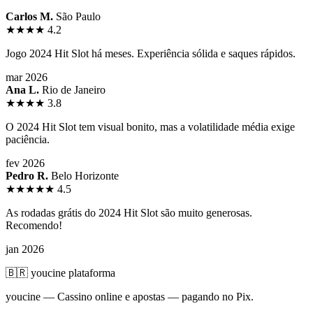
Carlos M.
São Paulo
★★★★
4.2
Jogo 2024 Hit Slot há meses. Experiência sólida e saques rápidos.
mar 2026
Ana L.
Rio de Janeiro
★★★★
3.8
O 2024 Hit Slot tem visual bonito, mas a volatilidade média exige
paciência.
fev 2026
Pedro R.
Belo Horizonte
★★★★★
4.5
As rodadas grátis do 2024 Hit Slot são muito generosas.
Recomendo!
jan 2026
🇧🇷 youcine plataforma
youcine — Cassino online e apostas — pagando no Pix.