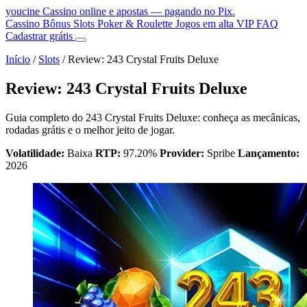
youcine
Cassino online e apostas — pagando no Pix.
Cassino
Bônus
Slots
Poker & Roulette
Jogos em alta
VIP
FAQ
Cadastrar grátis
Início
/
Slots
/
Review: 243 Crystal Fruits Deluxe
Review: 243 Crystal Fruits Deluxe
Guia completo do 243 Crystal Fruits Deluxe: conheça as mecânicas,
rodadas grátis e o melhor jeito de jogar.
Volatilidade:
Baixa
RTP:
97.20%
Provider:
Spribe
Lançamento:
2026