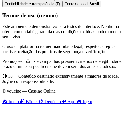
Confiabilidade e transparência (T)
Contexto local Brasil
Termos de uso (resumo)
Este ambiente é demonstrativo para testes de interface. Nenhuma
oferta comercial é garantida e as condições exibidas podem mudar
sem aviso.
O uso da plataforma requer maioridade legal, respeito às regras
locais e aceitação das políticas de segurança e verificação.
Promoções, bônus e campanhas possuem critérios de elegibilidade,
prazo e limites específicos que devem ser lidos antes da adesão.
🔞 18+ | Conteúdo destinado exclusivamente a maiores de idade.
Jogue com responsabilidade.
© youcine — Cassino Online
🏠
Início
🎁
Bônus
💳
Depósito
📲
App
🎮
Jogar