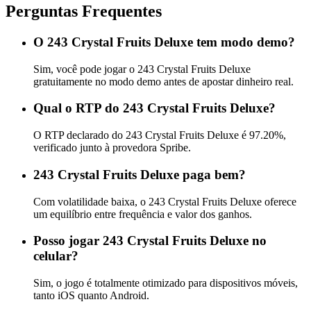
Perguntas Frequentes
O 243 Crystal Fruits Deluxe tem modo demo?
Sim, você pode jogar o 243 Crystal Fruits Deluxe
gratuitamente no modo demo antes de apostar dinheiro real.
Qual o RTP do 243 Crystal Fruits Deluxe?
O RTP declarado do 243 Crystal Fruits Deluxe é 97.20%,
verificado junto à provedora Spribe.
243 Crystal Fruits Deluxe paga bem?
Com volatilidade baixa, o 243 Crystal Fruits Deluxe oferece
um equilíbrio entre frequência e valor dos ganhos.
Posso jogar 243 Crystal Fruits Deluxe no
celular?
Sim, o jogo é totalmente otimizado para dispositivos móveis,
tanto iOS quanto Android.