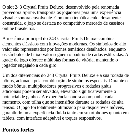
O slot 243 Crystal Fruits Deluxe, desenvolvido pela renomada
provedora Spribe, transporta os jogadores para uma experiência
visual e sonora envolvente. Com uma temática cuidadosamente
construída, o jogo se destaca no competitivo mercado de cassinos
online brasileiros.
A mecânica principal do 243 Crystal Fruits Deluxe combina
elementos clássicos com inovações modernas. Os símbolos de alto
valor são representados por ícones temáticos detalhados, enquanto
os símbolos de baixo valor seguem o padrão de cartas estilizadas. A
grade de jogo oferece múltiplas formas de vitória, mantendo o
jogador engajado a cada giro.
Um dos diferenciais do 243 Crystal Fruits Deluxe é a sua rodada de
bônus, acionada pela combinação de símbolos especiais. Durante o
modo bônus, multiplicadores progressivos e rodadas grátis
adicionais podem ser ativados, elevando significativamente o
potencial de ganhos. A experiência sonora acompanha cada
momento, com trilha que se intensifica durante as rodadas de alta
tensão. O jogo foi totalmente otimizado para dispositivos móveis,
garantindo uma experiência fluida tanto em smartphones quanto em
tablets, com interface adaptável e toques responsivos.
Pontos fortes