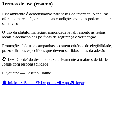
Termos de uso (resumo)
Este ambiente é demonstrativo para testes de interface. Nenhuma
oferta comercial é garantida e as condições exibidas podem mudar
sem aviso.
O uso da plataforma requer maioridade legal, respeito às regras
locais e aceitação das políticas de segurança e verificação.
Promoções, bônus e campanhas possuem critérios de elegibilidade,
prazo e limites específicos que devem ser lidos antes da adesão.
🔞 18+ | Conteúdo destinado exclusivamente a maiores de idade.
Jogue com responsabilidade.
© youcine — Cassino Online
🏠
Início
🎁
Bônus
💳
Depósito
📲
App
🎮
Jogar