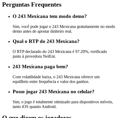
Perguntas Frequentes
O 243 Mexicana tem modo demo?
Sim, você pode jogar o 243 Mexicana gratuitamente no modo
demo antes de apostar dinheiro real.
Qual o RTP do 243 Mexicana?
O RTP declarado do 243 Mexicana é 97.20%, verificado
junto à provedora NetEnt.
243 Mexicana paga bem?
Com volatilidade baixa, o 243 Mexicana oferece um
equilíbrio entre frequência e valor dos ganhos.
Posso jogar 243 Mexicana no celular?
Sim, o jogo é totalmente otimizado para dispositivos móveis,
tanto iOS quanto Android.
O que dizem os jogadores