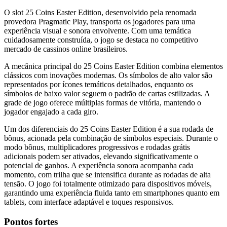
O slot 25 Coins Easter Edition, desenvolvido pela renomada
provedora Pragmatic Play, transporta os jogadores para uma
experiência visual e sonora envolvente. Com uma temática
cuidadosamente construída, o jogo se destaca no competitivo
mercado de cassinos online brasileiros.
A mecânica principal do 25 Coins Easter Edition combina elementos
clássicos com inovações modernas. Os símbolos de alto valor são
representados por ícones temáticos detalhados, enquanto os
símbolos de baixo valor seguem o padrão de cartas estilizadas. A
grade de jogo oferece múltiplas formas de vitória, mantendo o
jogador engajado a cada giro.
Um dos diferenciais do 25 Coins Easter Edition é a sua rodada de
bônus, acionada pela combinação de símbolos especiais. Durante o
modo bônus, multiplicadores progressivos e rodadas grátis
adicionais podem ser ativados, elevando significativamente o
potencial de ganhos. A experiência sonora acompanha cada
momento, com trilha que se intensifica durante as rodadas de alta
tensão. O jogo foi totalmente otimizado para dispositivos móveis,
garantindo uma experiência fluida tanto em smartphones quanto em
tablets, com interface adaptável e toques responsivos.
Pontos fortes