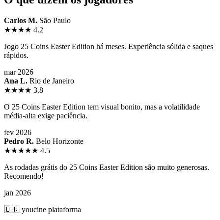
Carlos M.
São Paulo
★★★★
4.2
Jogo 25 Coins Easter Edition há meses. Experiência sólida e saques
rápidos.
mar 2026
Ana L.
Rio de Janeiro
★★★★
3.8
O 25 Coins Easter Edition tem visual bonito, mas a volatilidade
média-alta exige paciência.
fev 2026
Pedro R.
Belo Horizonte
★★★★★
4.5
As rodadas grátis do 25 Coins Easter Edition são muito generosas.
Recomendo!
jan 2026
🇧🇷 youcine plataforma