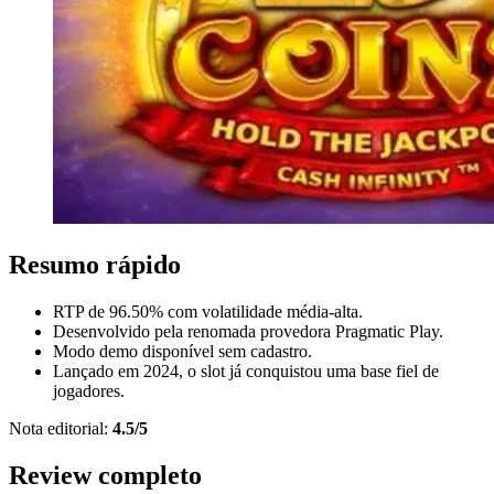
Resumo rápido
RTP de 96.50% com volatilidade média-alta.
Desenvolvido pela renomada provedora Pragmatic Play.
Modo demo disponível sem cadastro.
Lançado em 2024, o slot já conquistou uma base fiel de
jogadores.
Nota editorial:
4.5/5
Review completo