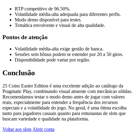
RTP competitivo de 96.50%.
Volatilidade média-alta adequada para diferentes perfis.
Modo demo disponível para testes.
Temática envolvente e visual de alta qualidade.
Pontos de atenção
Volatilidade média-alta exige gestão de banca.
Sessões sem bônus podem se estender por 20 a 50 giros.
Disponibilidade pode variar por região.
Conclusão
25 Coins Easter Edition é uma excelente adição ao catálogo da
Pragmatic Play, combinando visual atraente com mecânicas sólidas.
Recomendamos testar o modo demo antes de jogar com valores
reais, especialmente para entender a frequência dos recursos
especiais e a volatilidade do jogo. No geral, é uma ótima escolha
tanto para jogadores casuais quanto para entusiastas de slots que
buscam variedade e qualidade na plataforma.
Voltar aos slots
Abrir conta