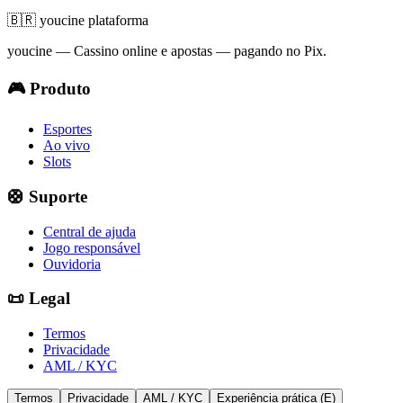
🇧🇷 youcine plataforma
youcine — Cassino online e apostas — pagando no Pix.
🎮
Produto
Esportes
Ao vivo
Slots
🛟
Suporte
Central de ajuda
Jogo responsável
Ouvidoria
📜
Legal
Termos
Privacidade
AML / KYC
Termos
Privacidade
AML / KYC
Experiência prática (E)