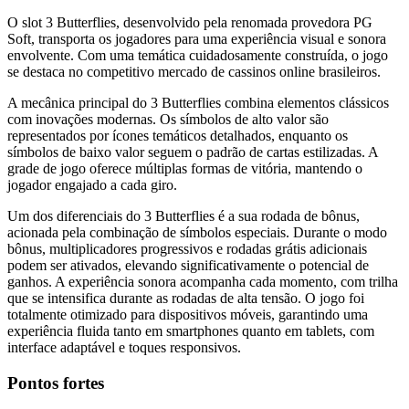
O slot 3 Butterflies, desenvolvido pela renomada provedora PG
Soft, transporta os jogadores para uma experiência visual e sonora
envolvente. Com uma temática cuidadosamente construída, o jogo
se destaca no competitivo mercado de cassinos online brasileiros.
A mecânica principal do 3 Butterflies combina elementos clássicos
com inovações modernas. Os símbolos de alto valor são
representados por ícones temáticos detalhados, enquanto os
símbolos de baixo valor seguem o padrão de cartas estilizadas. A
grade de jogo oferece múltiplas formas de vitória, mantendo o
jogador engajado a cada giro.
Um dos diferenciais do 3 Butterflies é a sua rodada de bônus,
acionada pela combinação de símbolos especiais. Durante o modo
bônus, multiplicadores progressivos e rodadas grátis adicionais
podem ser ativados, elevando significativamente o potencial de
ganhos. A experiência sonora acompanha cada momento, com trilha
que se intensifica durante as rodadas de alta tensão. O jogo foi
totalmente otimizado para dispositivos móveis, garantindo uma
experiência fluida tanto em smartphones quanto em tablets, com
interface adaptável e toques responsivos.
Pontos fortes