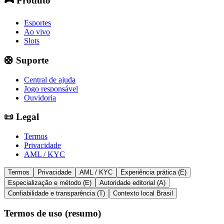
🎮
Produto
Esportes
Ao vivo
Slots
🛟
Suporte
Central de ajuda
Jogo responsável
Ouvidoria
📜
Legal
Termos
Privacidade
AML / KYC
Termos
Privacidade
AML / KYC
Experiência prática (E)
Especialização e método (E)
Autoridade editorial (A)
Confiabilidade e transparência (T)
Contexto local Brasil
Termos de uso (resumo)