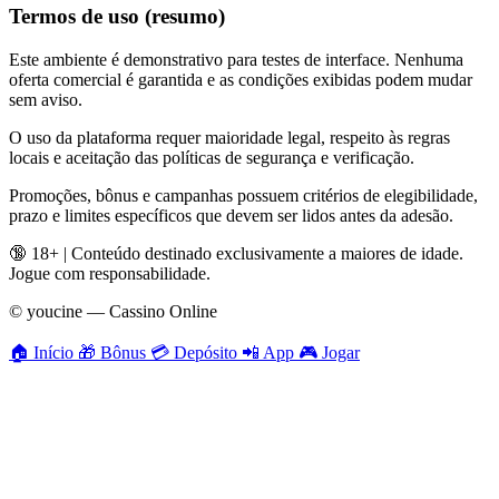
Termos de uso (resumo)
Este ambiente é demonstrativo para testes de interface. Nenhuma
oferta comercial é garantida e as condições exibidas podem mudar
sem aviso.
O uso da plataforma requer maioridade legal, respeito às regras
locais e aceitação das políticas de segurança e verificação.
Promoções, bônus e campanhas possuem critérios de elegibilidade,
prazo e limites específicos que devem ser lidos antes da adesão.
🔞 18+ | Conteúdo destinado exclusivamente a maiores de idade.
Jogue com responsabilidade.
© youcine — Cassino Online
🏠
Início
🎁
Bônus
💳
Depósito
📲
App
🎮
Jogar