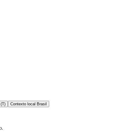
 (T)
Contexto local Brasil
o.