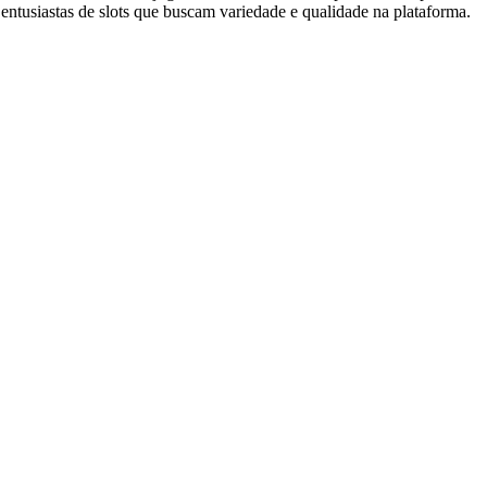
 entusiastas de slots que buscam variedade e qualidade na plataforma.