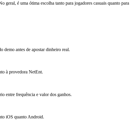
. No geral, é uma ótima escolha tanto para jogadores casuais quanto para
 demo antes de apostar dinheiro real.
nto à provedora NetEnt.
io entre frequência e valor dos ganhos.
anto iOS quanto Android.