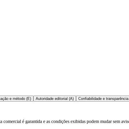
zação e método (E)
Autoridade editorial (A)
Confiabilidade e transparência
ta comercial é garantida e as condições exibidas podem mudar sem avis