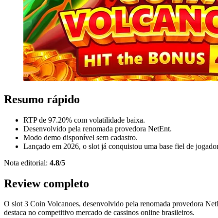
Resumo rápido
RTP de 97.20% com volatilidade baixa.
Desenvolvido pela renomada provedora NetEnt.
Modo demo disponível sem cadastro.
Lançado em 2026, o slot já conquistou uma base fiel de jogador
Nota editorial:
4.8/5
Review completo
O slot 3 Coin Volcanoes, desenvolvido pela renomada provedora NetEn
destaca no competitivo mercado de cassinos online brasileiros.