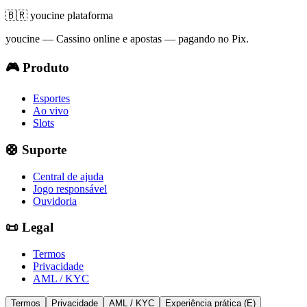
🇧🇷 youcine plataforma
youcine — Cassino online e apostas — pagando no Pix.
🎮
Produto
Esportes
Ao vivo
Slots
🛟
Suporte
Central de ajuda
Jogo responsável
Ouvidoria
📜
Legal
Termos
Privacidade
AML / KYC
Termos
Privacidade
AML / KYC
Experiência prática (E)