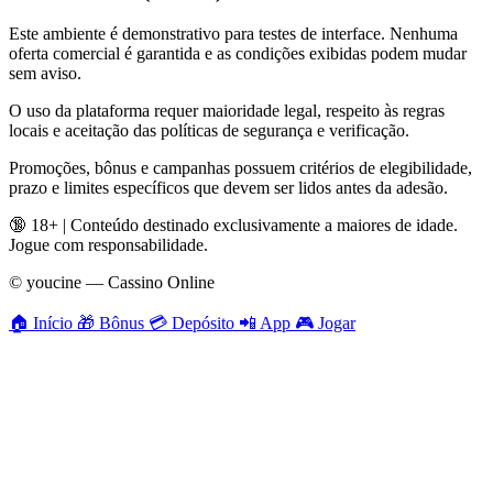
Este ambiente é demonstrativo para testes de interface. Nenhuma
oferta comercial é garantida e as condições exibidas podem mudar
sem aviso.
O uso da plataforma requer maioridade legal, respeito às regras
locais e aceitação das políticas de segurança e verificação.
Promoções, bônus e campanhas possuem critérios de elegibilidade,
prazo e limites específicos que devem ser lidos antes da adesão.
🔞 18+ | Conteúdo destinado exclusivamente a maiores de idade.
Jogue com responsabilidade.
© youcine — Cassino Online
🏠
Início
🎁
Bônus
💳
Depósito
📲
App
🎮
Jogar