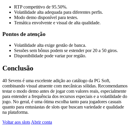
RTP competitivo de 95.50%.
Volatilidade alta adequada para diferentes perfis.
Modo demo disponível para testes.
Temática envolvente e visual de alta qualidade.
Pontos de atenção
Volatilidade alta exige gestão de banca.
Sessões sem bônus podem se estender por 20 a 50 giros.
Disponibilidade pode variar por região.
Conclusão
40 Sevens é uma excelente adição ao catálogo da PG Soft,
combinando visual atraente com mecânicas sólidas. Recomendamos
testar o modo demo antes de jogar com valores reais, especialmente
para entender a frequência dos recursos especiais e a volatilidade do
jogo. No geral, é uma ótima escolha tanto para jogadores casuais
quanto para entusiastas de slots que buscam variedade e qualidade
na plataforma.
Voltar aos slots
Abrir conta