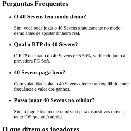
Perguntas Frequentes
O 40 Sevens tem modo demo?
Sim, você pode jogar o 40 Sevens gratuitamente no modo
demo antes de apostar dinheiro real.
Qual o RTP do 40 Sevens?
O RTP declarado do 40 Sevens é 95.50%, verificado junto à
provedora PG Soft.
40 Sevens paga bem?
Com volatilidade alta, o 40 Sevens oferece um equilíbrio entre
frequência e valor dos ganhos.
Posso jogar 40 Sevens no celular?
Sim, o jogo é totalmente otimizado para dispositivos móveis,
tanto iOS quanto Android.
O que dizem os jogadores