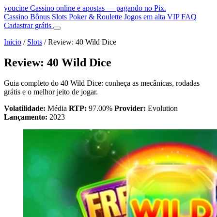
youcine
Cassino online e apostas — pagando no Pix.
Cassino
Bônus
Slots
Poker & Roulette
Jogos em alta
VIP
FAQ
Cadastrar grátis
Início
/
Slots
/
Review: 40 Wild Dice
Review: 40 Wild Dice
Guia completo do 40 Wild Dice: conheça as mecânicas, rodadas
grátis e o melhor jeito de jogar.
Volatilidade:
Média
RTP:
97.00%
Provider:
Evolution
Lançamento:
2023