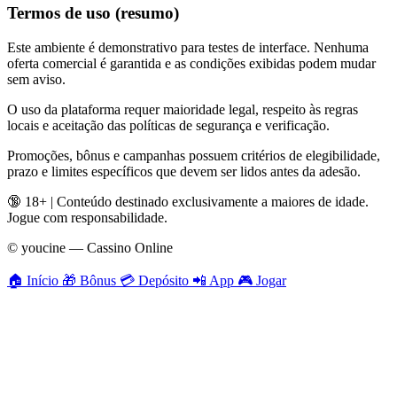
Termos de uso (resumo)
Este ambiente é demonstrativo para testes de interface. Nenhuma
oferta comercial é garantida e as condições exibidas podem mudar
sem aviso.
O uso da plataforma requer maioridade legal, respeito às regras
locais e aceitação das políticas de segurança e verificação.
Promoções, bônus e campanhas possuem critérios de elegibilidade,
prazo e limites específicos que devem ser lidos antes da adesão.
🔞 18+ | Conteúdo destinado exclusivamente a maiores de idade.
Jogue com responsabilidade.
© youcine — Cassino Online
🏠
Início
🎁
Bônus
💳
Depósito
📲
App
🎮
Jogar