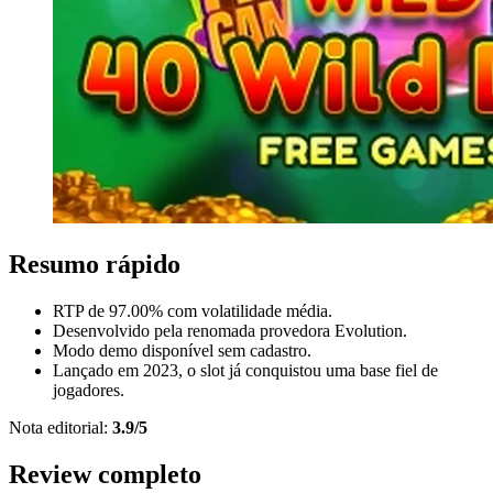
Resumo rápido
RTP de 97.00% com volatilidade média.
Desenvolvido pela renomada provedora Evolution.
Modo demo disponível sem cadastro.
Lançado em 2023, o slot já conquistou uma base fiel de
jogadores.
Nota editorial:
3.9/5
Review completo