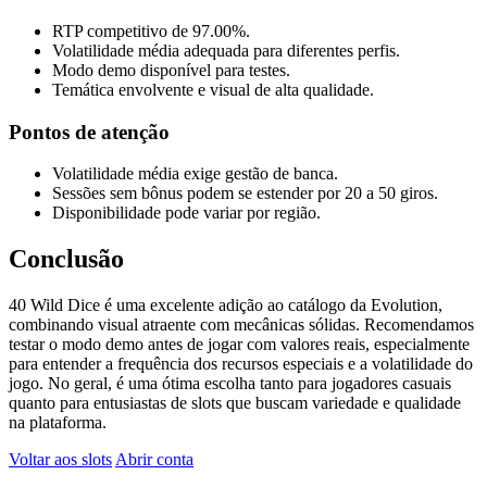
RTP competitivo de 97.00%.
Volatilidade média adequada para diferentes perfis.
Modo demo disponível para testes.
Temática envolvente e visual de alta qualidade.
Pontos de atenção
Volatilidade média exige gestão de banca.
Sessões sem bônus podem se estender por 20 a 50 giros.
Disponibilidade pode variar por região.
Conclusão
40 Wild Dice é uma excelente adição ao catálogo da Evolution,
combinando visual atraente com mecânicas sólidas. Recomendamos
testar o modo demo antes de jogar com valores reais, especialmente
para entender a frequência dos recursos especiais e a volatilidade do
jogo. No geral, é uma ótima escolha tanto para jogadores casuais
quanto para entusiastas de slots que buscam variedade e qualidade
na plataforma.
Voltar aos slots
Abrir conta