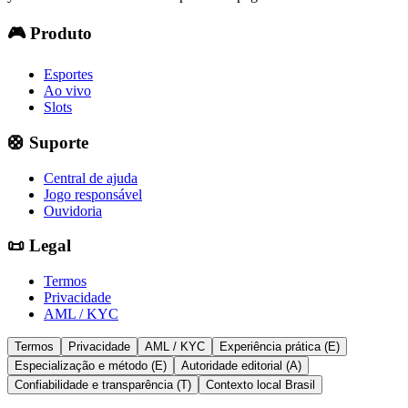
🎮
Produto
Esportes
Ao vivo
Slots
🛟
Suporte
Central de ajuda
Jogo responsável
Ouvidoria
📜
Legal
Termos
Privacidade
AML / KYC
Termos
Privacidade
AML / KYC
Experiência prática (E)
Especialização e método (E)
Autoridade editorial (A)
Confiabilidade e transparência (T)
Contexto local Brasil