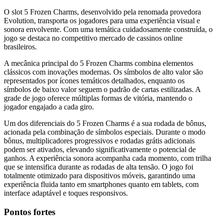
O slot 5 Frozen Charms, desenvolvido pela renomada provedora
Evolution, transporta os jogadores para uma experiência visual e
sonora envolvente. Com uma temática cuidadosamente construída, o
jogo se destaca no competitivo mercado de cassinos online
brasileiros.
A mecânica principal do 5 Frozen Charms combina elementos
clássicos com inovações modernas. Os símbolos de alto valor são
representados por ícones temáticos detalhados, enquanto os
símbolos de baixo valor seguem o padrão de cartas estilizadas. A
grade de jogo oferece múltiplas formas de vitória, mantendo o
jogador engajado a cada giro.
Um dos diferenciais do 5 Frozen Charms é a sua rodada de bônus,
acionada pela combinação de símbolos especiais. Durante o modo
bônus, multiplicadores progressivos e rodadas grátis adicionais
podem ser ativados, elevando significativamente o potencial de
ganhos. A experiência sonora acompanha cada momento, com trilha
que se intensifica durante as rodadas de alta tensão. O jogo foi
totalmente otimizado para dispositivos móveis, garantindo uma
experiência fluida tanto em smartphones quanto em tablets, com
interface adaptável e toques responsivos.
Pontos fortes