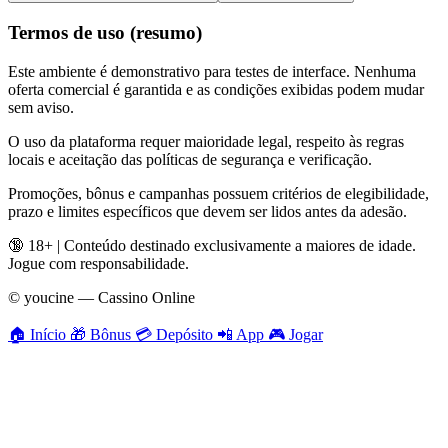
Termos de uso (resumo)
Este ambiente é demonstrativo para testes de interface. Nenhuma
oferta comercial é garantida e as condições exibidas podem mudar
sem aviso.
O uso da plataforma requer maioridade legal, respeito às regras
locais e aceitação das políticas de segurança e verificação.
Promoções, bônus e campanhas possuem critérios de elegibilidade,
prazo e limites específicos que devem ser lidos antes da adesão.
🔞 18+ | Conteúdo destinado exclusivamente a maiores de idade.
Jogue com responsabilidade.
© youcine — Cassino Online
🏠
Início
🎁
Bônus
💳
Depósito
📲
App
🎮
Jogar