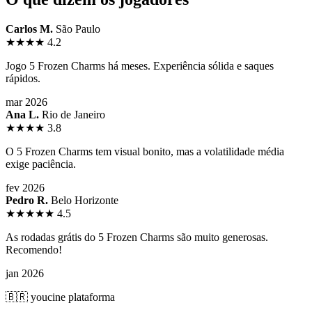
Carlos M.
São Paulo
★★★★
4.2
Jogo 5 Frozen Charms há meses. Experiência sólida e saques
rápidos.
mar 2026
Ana L.
Rio de Janeiro
★★★★
3.8
O 5 Frozen Charms tem visual bonito, mas a volatilidade média
exige paciência.
fev 2026
Pedro R.
Belo Horizonte
★★★★★
4.5
As rodadas grátis do 5 Frozen Charms são muito generosas.
Recomendo!
jan 2026
🇧🇷 youcine plataforma