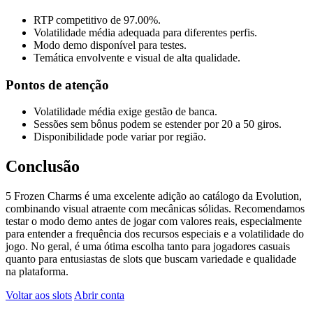
RTP competitivo de 97.00%.
Volatilidade média adequada para diferentes perfis.
Modo demo disponível para testes.
Temática envolvente e visual de alta qualidade.
Pontos de atenção
Volatilidade média exige gestão de banca.
Sessões sem bônus podem se estender por 20 a 50 giros.
Disponibilidade pode variar por região.
Conclusão
5 Frozen Charms é uma excelente adição ao catálogo da Evolution,
combinando visual atraente com mecânicas sólidas. Recomendamos
testar o modo demo antes de jogar com valores reais, especialmente
para entender a frequência dos recursos especiais e a volatilidade do
jogo. No geral, é uma ótima escolha tanto para jogadores casuais
quanto para entusiastas de slots que buscam variedade e qualidade
na plataforma.
Voltar aos slots
Abrir conta