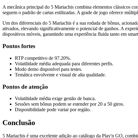
A mecânica principal do 5 Mariachis combina elementos clássicos com
seguem o padrão de cartas estilizadas. A grade de jogo oferece múltip
Um dos diferenciais do 5 Mariachis é a sua rodada de bônus, acionad
ativados, elevando significativamente o potencial de ganhos. A experi
dispositivos móveis, garantindo uma experiência fluida tanto em smar
Pontos fortes
RTP competitivo de 97.20%.
Volatilidade média adequada para diferentes perfis.
Modo demo disponível para testes.
Temática envolvente e visual de alta qualidade.
Pontos de atenção
Volatilidade média exige gestão de banca.
Sessões sem bônus podem se estender por 20 a 50 giros.
Disponibilidade pode variar por região.
Conclusão
5 Mariachis é uma excelente adição ao catálogo da Play'n GO, combi