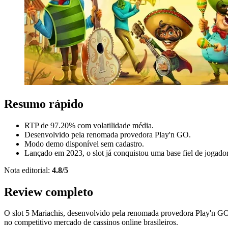
Resumo rápido
RTP de 97.20% com volatilidade média.
Desenvolvido pela renomada provedora Play'n GO.
Modo demo disponível sem cadastro.
Lançado em 2023, o slot já conquistou uma base fiel de jogador
Nota editorial:
4.8/5
Review completo
O slot 5 Mariachis, desenvolvido pela renomada provedora Play'n GO,
no competitivo mercado de cassinos online brasileiros.