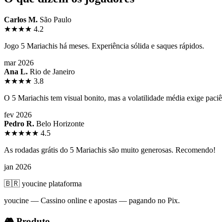
Carlos M.
São Paulo
★★★★
4.2
Jogo 5 Mariachis há meses. Experiência sólida e saques rápidos.
mar 2026
Ana L.
Rio de Janeiro
★★★★
3.8
O 5 Mariachis tem visual bonito, mas a volatilidade média exige paciê
fev 2026
Pedro R.
Belo Horizonte
★★★★★
4.5
As rodadas grátis do 5 Mariachis são muito generosas. Recomendo!
jan 2026
🇧🇷 youcine plataforma
youcine — Cassino online e apostas — pagando no Pix.
🎮
Produto