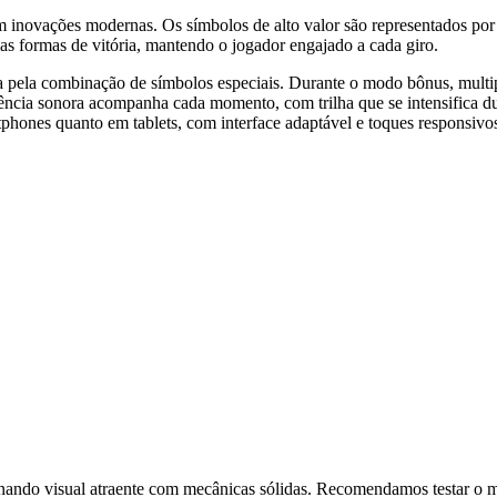
 inovações modernas. Os símbolos de alto valor são representados por 
las formas de vitória, mantendo o jogador engajado a cada giro.
a pela combinação de símbolos especiais. Durante o modo bônus, multipl
ência sonora acompanha cada momento, com trilha que se intensifica dur
tphones quanto em tablets, com interface adaptável e toques responsivo
nando visual atraente com mecânicas sólidas. Recomendamos testar o m