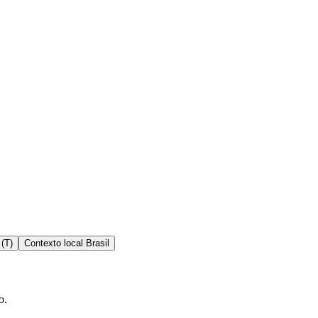
 (T)
Contexto local Brasil
o.