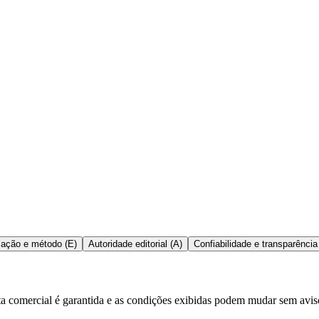
zação e método (E)
Autoridade editorial (A)
Confiabilidade e transparência
ta comercial é garantida e as condições exibidas podem mudar sem avis