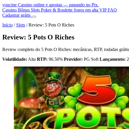
youcine
Cassino online e apostas — pagando no Pix.
Cassino
Bônus
Slots
Poker & Roulette
Jogos em alta
VIP
FAQ
Cadastrar grátis
Início
/
Slots
/
Review: 5 Pots O Riches
Review: 5 Pots O Riches
Review completo do 5 Pots O Riches: mecânicas, RTP, rodadas grátis
Volatilidade:
Alta
RTP:
96.50%
Provider:
PG Soft
Lançamento:
2