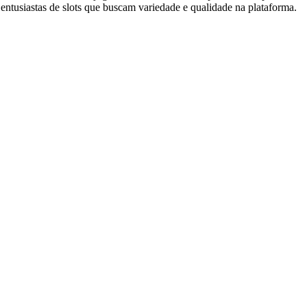
 entusiastas de slots que buscam variedade e qualidade na plataforma.