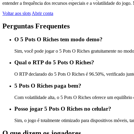
entender a frequência dos recursos especiais e a volatilidade do jogo
Voltar aos slots
Abrir conta
Perguntas Frequentes
O 5 Pots O Riches tem modo demo?
Sim, você pode jogar o 5 Pots O Riches gratuitamente no modo 
Qual o RTP do 5 Pots O Riches?
O RTP declarado do 5 Pots O Riches é 96.50%, verificado junt
5 Pots O Riches paga bem?
Com volatilidade alta, o 5 Pots O Riches oferece um equilíbrio 
Posso jogar 5 Pots O Riches no celular?
Sim, o jogo é totalmente otimizado para dispositivos móveis, t
O que dizem os jogadores