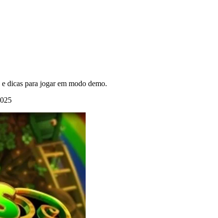
 e dicas para jogar em modo demo.
025