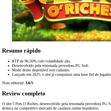
Resumo rápido
RTP de 96.50% com volatilidade alta.
Desenvolvido pela renomada provedora PG Soft.
Modo demo disponível sem cadastro.
Lançado em 2025, o slot já conquistou uma base fiel de jogador
Nota editorial:
3.6/5
Review completo
O slot 5 Pots O Riches, desenvolvido pela renomada provedora PG Sof
destaca no competitivo mercado de cassinos online brasileiros.