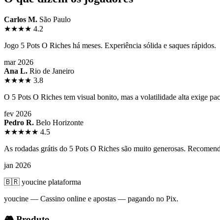
Carlos M.
São Paulo
★★★★
4.2
Jogo 5 Pots O Riches há meses. Experiência sólida e saques rápidos.
mar 2026
Ana L.
Rio de Janeiro
★★★★
3.8
O 5 Pots O Riches tem visual bonito, mas a volatilidade alta exige pac
fev 2026
Pedro R.
Belo Horizonte
★★★★★
4.5
As rodadas grátis do 5 Pots O Riches são muito generosas. Recomen
jan 2026
🇧🇷 youcine plataforma
youcine — Cassino online e apostas — pagando no Pix.
🎮
Produto