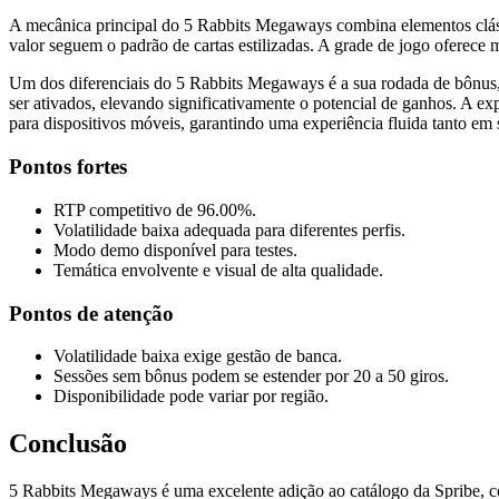
A mecânica principal do 5 Rabbits Megaways combina elementos cláss
valor seguem o padrão de cartas estilizadas. A grade de jogo oferece 
Um dos diferenciais do 5 Rabbits Megaways é a sua rodada de bônus,
ser ativados, elevando significativamente o potencial de ganhos. A ex
para dispositivos móveis, garantindo uma experiência fluida tanto em
Pontos fortes
RTP competitivo de 96.00%.
Volatilidade baixa adequada para diferentes perfis.
Modo demo disponível para testes.
Temática envolvente e visual de alta qualidade.
Pontos de atenção
Volatilidade baixa exige gestão de banca.
Sessões sem bônus podem se estender por 20 a 50 giros.
Disponibilidade pode variar por região.
Conclusão
5 Rabbits Megaways é uma excelente adição ao catálogo da Spribe, c