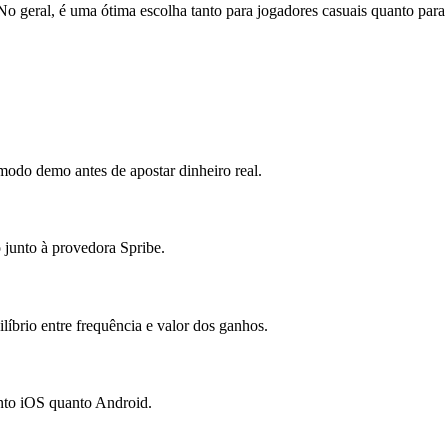
. No geral, é uma ótima escolha tanto para jogadores casuais quanto para
odo demo antes de apostar dinheiro real.
junto à provedora Spribe.
íbrio entre frequência e valor dos ganhos.
anto iOS quanto Android.