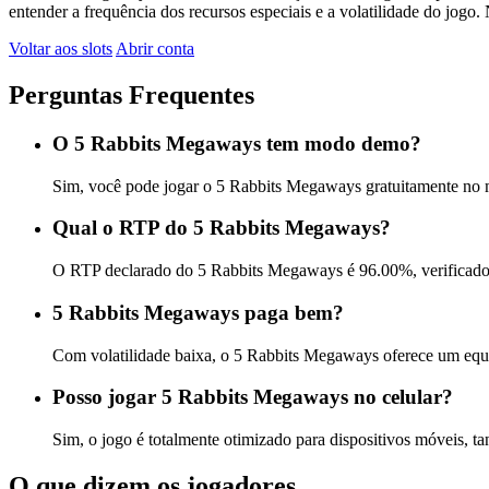
entender a frequência dos recursos especiais e a volatilidade do jogo
Voltar aos slots
Abrir conta
Perguntas Frequentes
O 5 Rabbits Megaways tem modo demo?
Sim, você pode jogar o 5 Rabbits Megaways gratuitamente no m
Qual o RTP do 5 Rabbits Megaways?
O RTP declarado do 5 Rabbits Megaways é 96.00%, verificado 
5 Rabbits Megaways paga bem?
Com volatilidade baixa, o 5 Rabbits Megaways oferece um equil
Posso jogar 5 Rabbits Megaways no celular?
Sim, o jogo é totalmente otimizado para dispositivos móveis, t
O que dizem os jogadores