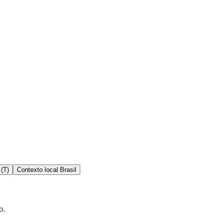
 (T)
Contexto local Brasil
o.