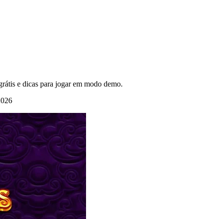
rátis e dicas para jogar em modo demo.
026