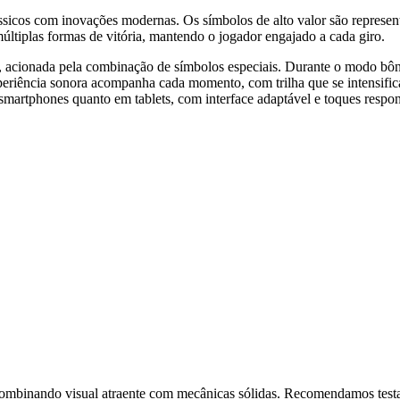
icos com inovações modernas. Os símbolos de alto valor são represent
múltiplas formas de vitória, mantendo o jogador engajado a cada giro.
 acionada pela combinação de símbolos especiais. Durante o modo bônus
periência sonora acompanha cada momento, com trilha que se intensifica
 smartphones quanto em tablets, com interface adaptável e toques respon
ombinando visual atraente com mecânicas sólidas. Recomendamos testar