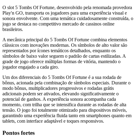
O slot 5 Tombs Of Fortune, desenvolvido pela renomada provedora
Play'n GO, transporta os jogadores para uma experiência visual e
sonora envolvente. Com uma temática cuidadosamente construída, o
jogo se destaca no competitivo mercado de cassinos online
brasileiros.
A mecânica principal do 5 Tombs Of Fortune combina elementos
clássicos com inovações modernas. Os símbolos de alto valor são
representados por ícones temáticos detalhados, enquanto os
símbolos de baixo valor seguem o padrão de cartas estilizadas. A
grade de jogo oferece múltiplas formas de vitória, mantendo o
jogador engajado a cada giro.
Um dos diferenciais do 5 Tombs Of Fortune é a sua rodada de
bônus, acionada pela combinação de símbolos especiais. Durante o
modo bônus, multiplicadores progressivos e rodadas grátis
adicionais podem ser ativados, elevando significativamente o
potencial de ganhos. A experiência sonora acompanha cada
momento, com trilha que se intensifica durante as rodadas de alta
tensão. O jogo foi totalmente otimizado para dispositivos móveis,
garantindo uma experiência fluida tanto em smartphones quanto em
tablets, com interface adaptável e toques responsivos.
Pontos fortes