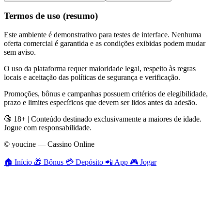
Termos de uso (resumo)
Este ambiente é demonstrativo para testes de interface. Nenhuma
oferta comercial é garantida e as condições exibidas podem mudar
sem aviso.
O uso da plataforma requer maioridade legal, respeito às regras
locais e aceitação das políticas de segurança e verificação.
Promoções, bônus e campanhas possuem critérios de elegibilidade,
prazo e limites específicos que devem ser lidos antes da adesão.
🔞 18+ | Conteúdo destinado exclusivamente a maiores de idade.
Jogue com responsabilidade.
© youcine — Cassino Online
🏠
Início
🎁
Bônus
💳
Depósito
📲
App
🎮
Jogar