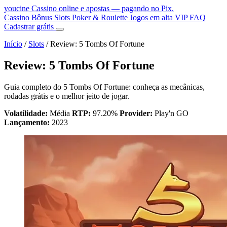
youcine
Cassino online e apostas — pagando no Pix.
Cassino
Bônus
Slots
Poker & Roulette
Jogos em alta
VIP
FAQ
Cadastrar grátis
Início
/
Slots
/
Review: 5 Tombs Of Fortune
Review: 5 Tombs Of Fortune
Guia completo do 5 Tombs Of Fortune: conheça as mecânicas,
rodadas grátis e o melhor jeito de jogar.
Volatilidade:
Média
RTP:
97.20%
Provider:
Play'n GO
Lançamento:
2023