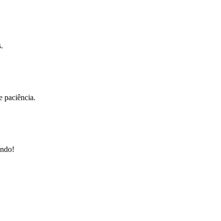
.
e paciência.
endo!