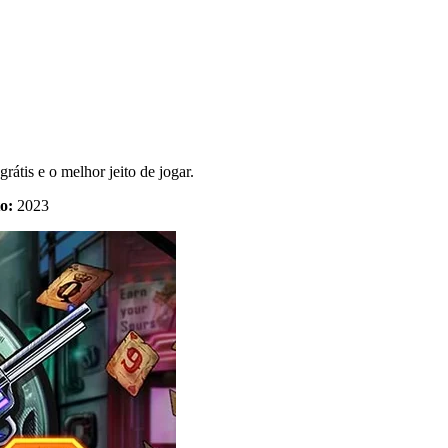
tis e o melhor jeito de jogar.
o:
2023