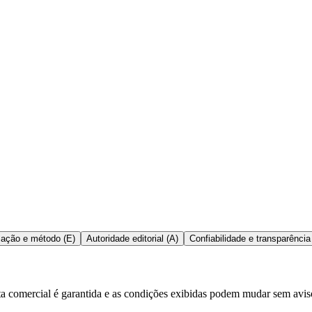
zação e método (E)
Autoridade editorial (A)
Confiabilidade e transparência
ta comercial é garantida e as condições exibidas podem mudar sem avis