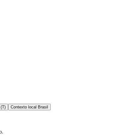
 (T)
Contexto local Brasil
o.