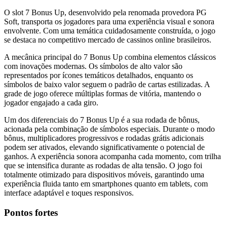
O slot 7 Bonus Up, desenvolvido pela renomada provedora PG
Soft, transporta os jogadores para uma experiência visual e sonora
envolvente. Com uma temática cuidadosamente construída, o jogo
se destaca no competitivo mercado de cassinos online brasileiros.
A mecânica principal do 7 Bonus Up combina elementos clássicos
com inovações modernas. Os símbolos de alto valor são
representados por ícones temáticos detalhados, enquanto os
símbolos de baixo valor seguem o padrão de cartas estilizadas. A
grade de jogo oferece múltiplas formas de vitória, mantendo o
jogador engajado a cada giro.
Um dos diferenciais do 7 Bonus Up é a sua rodada de bônus,
acionada pela combinação de símbolos especiais. Durante o modo
bônus, multiplicadores progressivos e rodadas grátis adicionais
podem ser ativados, elevando significativamente o potencial de
ganhos. A experiência sonora acompanha cada momento, com trilha
que se intensifica durante as rodadas de alta tensão. O jogo foi
totalmente otimizado para dispositivos móveis, garantindo uma
experiência fluida tanto em smartphones quanto em tablets, com
interface adaptável e toques responsivos.
Pontos fortes