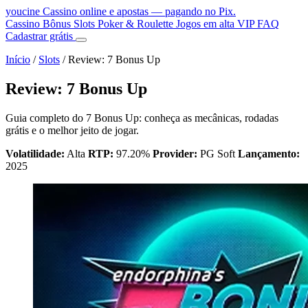
youcine
Cassino online e apostas — pagando no Pix.
Cassino
Bônus
Slots
Poker & Roulette
Jogos em alta
VIP
FAQ
Cadastrar grátis
Início
/
Slots
/
Review: 7 Bonus Up
Review: 7 Bonus Up
Guia completo do 7 Bonus Up: conheça as mecânicas, rodadas
grátis e o melhor jeito de jogar.
Volatilidade:
Alta
RTP:
97.20%
Provider:
PG Soft
Lançamento:
2025