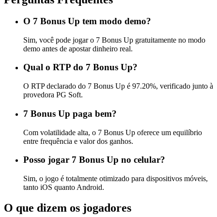
O 7 Bonus Up tem modo demo?
Sim, você pode jogar o 7 Bonus Up gratuitamente no modo
demo antes de apostar dinheiro real.
Qual o RTP do 7 Bonus Up?
O RTP declarado do 7 Bonus Up é 97.20%, verificado junto à
provedora PG Soft.
7 Bonus Up paga bem?
Com volatilidade alta, o 7 Bonus Up oferece um equilíbrio
entre frequência e valor dos ganhos.
Posso jogar 7 Bonus Up no celular?
Sim, o jogo é totalmente otimizado para dispositivos móveis,
tanto iOS quanto Android.
O que dizem os jogadores