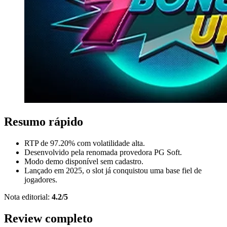
Resumo rápido
RTP de 97.20% com volatilidade alta.
Desenvolvido pela renomada provedora PG Soft.
Modo demo disponível sem cadastro.
Lançado em 2025, o slot já conquistou uma base fiel de
jogadores.
Nota editorial:
4.2/5
Review completo