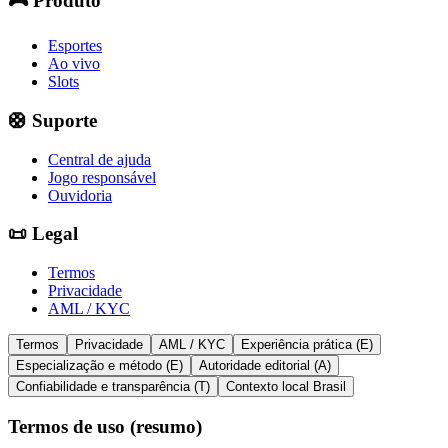
🎮
Produto
Esportes
Ao vivo
Slots
🛟
Suporte
Central de ajuda
Jogo responsável
Ouvidoria
📜
Legal
Termos
Privacidade
AML / KYC
Termos
Privacidade
AML / KYC
Experiência prática (E)
Especialização e método (E)
Autoridade editorial (A)
Confiabilidade e transparência (T)
Contexto local Brasil
Termos de uso (resumo)