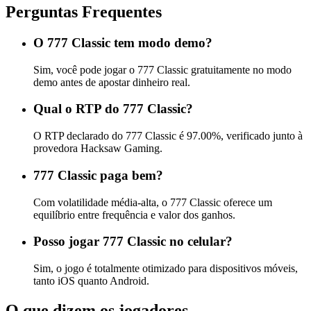
Perguntas Frequentes
O 777 Classic tem modo demo?
Sim, você pode jogar o 777 Classic gratuitamente no modo
demo antes de apostar dinheiro real.
Qual o RTP do 777 Classic?
O RTP declarado do 777 Classic é 97.00%, verificado junto à
provedora Hacksaw Gaming.
777 Classic paga bem?
Com volatilidade média-alta, o 777 Classic oferece um
equilíbrio entre frequência e valor dos ganhos.
Posso jogar 777 Classic no celular?
Sim, o jogo é totalmente otimizado para dispositivos móveis,
tanto iOS quanto Android.
O que dizem os jogadores