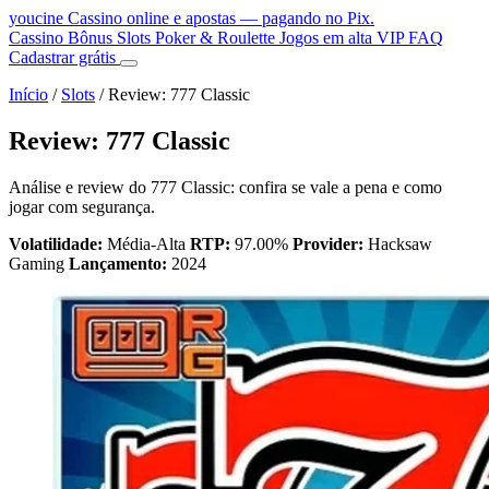
youcine
Cassino online e apostas — pagando no Pix.
Cassino
Bônus
Slots
Poker & Roulette
Jogos em alta
VIP
FAQ
Cadastrar grátis
Início
/
Slots
/
Review: 777 Classic
Review: 777 Classic
Análise e review do 777 Classic: confira se vale a pena e como
jogar com segurança.
Volatilidade:
Média-Alta
RTP:
97.00%
Provider:
Hacksaw
Gaming
Lançamento:
2024