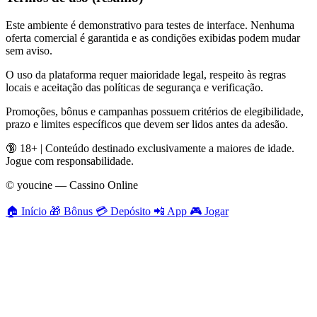
Este ambiente é demonstrativo para testes de interface. Nenhuma
oferta comercial é garantida e as condições exibidas podem mudar
sem aviso.
O uso da plataforma requer maioridade legal, respeito às regras
locais e aceitação das políticas de segurança e verificação.
Promoções, bônus e campanhas possuem critérios de elegibilidade,
prazo e limites específicos que devem ser lidos antes da adesão.
🔞 18+ | Conteúdo destinado exclusivamente a maiores de idade.
Jogue com responsabilidade.
© youcine — Cassino Online
🏠
Início
🎁
Bônus
💳
Depósito
📲
App
🎮
Jogar