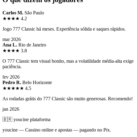
Carlos M.
São Paulo
★★★★
4.2
Jogo 777 Classic há meses. Experiência sólida e saques rápidos.
mar 2026
Ana L.
Rio de Janeiro
★★★★
3.8
O 777 Classic tem visual bonito, mas a volatilidade média-alta exige
paciência.
fev 2026
Pedro R.
Belo Horizonte
★★★★★
4.5
As rodadas grátis do 777 Classic são muito generosas. Recomendo!
jan 2026
🇧🇷 youcine plataforma
youcine — Cassino online e apostas — pagando no Pix.