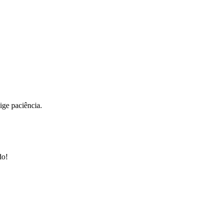
ige paciência.
do!