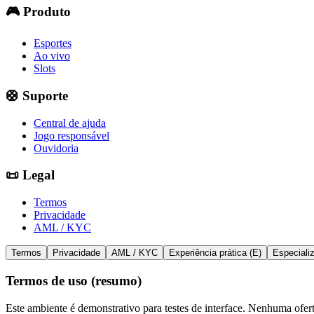
🎮
Produto
Esportes
Ao vivo
Slots
🛟
Suporte
Central de ajuda
Jogo responsável
Ouvidoria
📜
Legal
Termos
Privacidade
AML / KYC
Termos
Privacidade
AML / KYC
Experiência prática (E)
Especiali
Termos de uso (resumo)
Este ambiente é demonstrativo para testes de interface. Nenhuma ofer