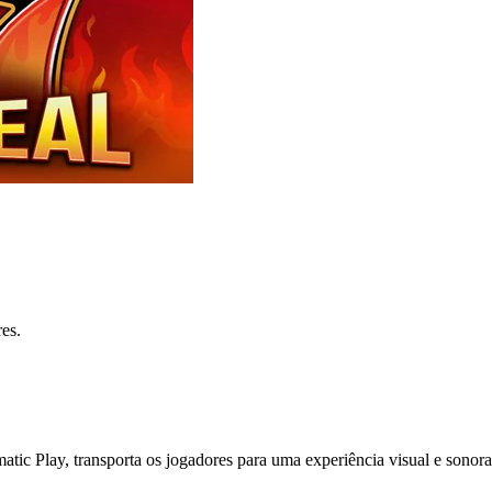
es.
tic Play, transporta os jogadores para uma experiência visual e sono