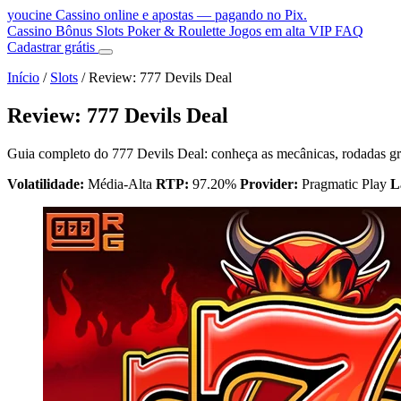
youcine
Cassino online e apostas — pagando no Pix.
Cassino
Bônus
Slots
Poker & Roulette
Jogos em alta
VIP
FAQ
Cadastrar grátis
Início
/
Slots
/
Review: 777 Devils Deal
Review: 777 Devils Deal
Guia completo do 777 Devils Deal: conheça as mecânicas, rodadas grát
Volatilidade:
Média-Alta
RTP:
97.20%
Provider:
Pragmatic Play
L