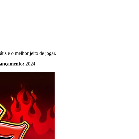
is e o melhor jeito de jogar.
ançamento:
2024