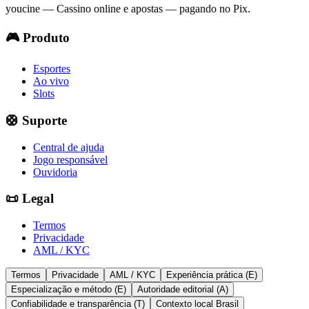
youcine — Cassino online e apostas — pagando no Pix.
🎮
Produto
Esportes
Ao vivo
Slots
🛟
Suporte
Central de ajuda
Jogo responsável
Ouvidoria
📜
Legal
Termos
Privacidade
AML / KYC
Termos
Privacidade
AML / KYC
Experiência prática (E)
Especialização e método (E)
Autoridade editorial (A)
Confiabilidade e transparência (T)
Contexto local Brasil