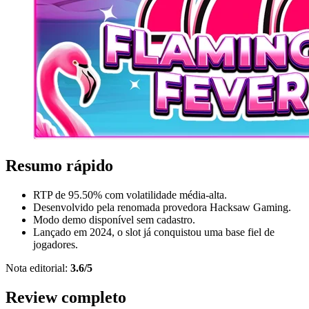
Resumo rápido
RTP de 95.50% com volatilidade média-alta.
Desenvolvido pela renomada provedora Hacksaw Gaming.
Modo demo disponível sem cadastro.
Lançado em 2024, o slot já conquistou uma base fiel de
jogadores.
Nota editorial:
3.6/5
Review completo