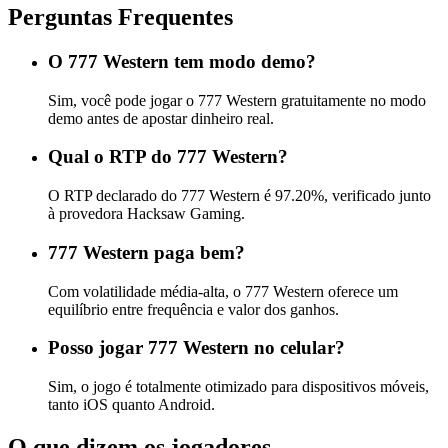
Perguntas Frequentes
O 777 Western tem modo demo?
Sim, você pode jogar o 777 Western gratuitamente no modo
demo antes de apostar dinheiro real.
Qual o RTP do 777 Western?
O RTP declarado do 777 Western é 97.20%, verificado junto
à provedora Hacksaw Gaming.
777 Western paga bem?
Com volatilidade média-alta, o 777 Western oferece um
equilíbrio entre frequência e valor dos ganhos.
Posso jogar 777 Western no celular?
Sim, o jogo é totalmente otimizado para dispositivos móveis,
tanto iOS quanto Android.
O que dizem os jogadores