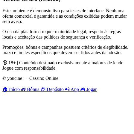
Este ambiente é demonstrativo para testes de interface. Nenhuma
oferta comercial é garantida e as condições exibidas podem mudar
sem aviso.
O uso da plataforma requer maioridade legal, respeito às regras
locais e aceitação das políticas de segurança e verificação.
Promoções, bônus e campanhas possuem critérios de elegibilidade,
prazo e limites específicos que devem ser lidos antes da adesão.
🔞 18+ | Conteúdo destinado exclusivamente a maiores de idade.
Jogue com responsabilidade.
© youcine — Cassino Online
🏠
Início
🎁
Bônus
💳
Depósito
📲
App
🎮
Jogar