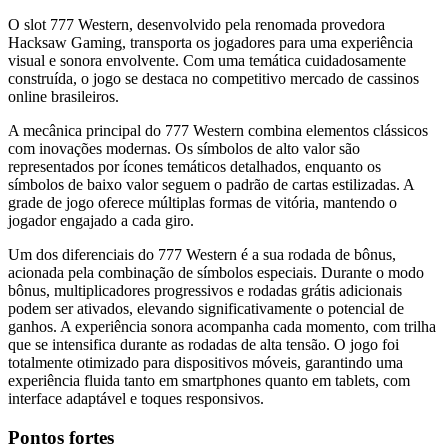
O slot 777 Western, desenvolvido pela renomada provedora
Hacksaw Gaming, transporta os jogadores para uma experiência
visual e sonora envolvente. Com uma temática cuidadosamente
construída, o jogo se destaca no competitivo mercado de cassinos
online brasileiros.
A mecânica principal do 777 Western combina elementos clássicos
com inovações modernas. Os símbolos de alto valor são
representados por ícones temáticos detalhados, enquanto os
símbolos de baixo valor seguem o padrão de cartas estilizadas. A
grade de jogo oferece múltiplas formas de vitória, mantendo o
jogador engajado a cada giro.
Um dos diferenciais do 777 Western é a sua rodada de bônus,
acionada pela combinação de símbolos especiais. Durante o modo
bônus, multiplicadores progressivos e rodadas grátis adicionais
podem ser ativados, elevando significativamente o potencial de
ganhos. A experiência sonora acompanha cada momento, com trilha
que se intensifica durante as rodadas de alta tensão. O jogo foi
totalmente otimizado para dispositivos móveis, garantindo uma
experiência fluida tanto em smartphones quanto em tablets, com
interface adaptável e toques responsivos.
Pontos fortes