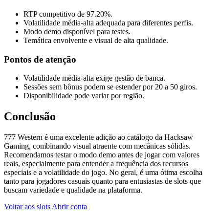
RTP competitivo de 97.20%.
Volatilidade média-alta adequada para diferentes perfis.
Modo demo disponível para testes.
Temática envolvente e visual de alta qualidade.
Pontos de atenção
Volatilidade média-alta exige gestão de banca.
Sessões sem bônus podem se estender por 20 a 50 giros.
Disponibilidade pode variar por região.
Conclusão
777 Western é uma excelente adição ao catálogo da Hacksaw
Gaming, combinando visual atraente com mecânicas sólidas.
Recomendamos testar o modo demo antes de jogar com valores
reais, especialmente para entender a frequência dos recursos
especiais e a volatilidade do jogo. No geral, é uma ótima escolha
tanto para jogadores casuais quanto para entusiastas de slots que
buscam variedade e qualidade na plataforma.
Voltar aos slots
Abrir conta