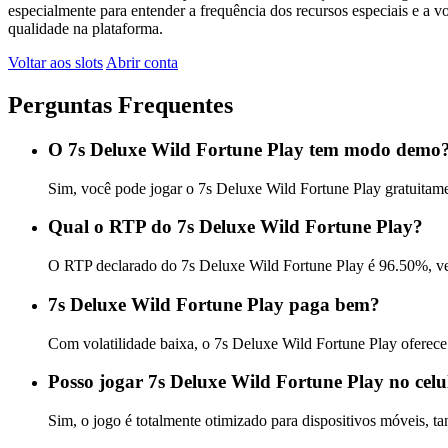
especialmente para entender a frequência dos recursos especiais e a v
qualidade na plataforma.
Voltar aos slots
Abrir conta
Perguntas Frequentes
O 7s Deluxe Wild Fortune Play tem modo demo
Sim, você pode jogar o 7s Deluxe Wild Fortune Play gratuitame
Qual o RTP do 7s Deluxe Wild Fortune Play?
O RTP declarado do 7s Deluxe Wild Fortune Play é 96.50%, ver
7s Deluxe Wild Fortune Play paga bem?
Com volatilidade baixa, o 7s Deluxe Wild Fortune Play oferece 
Posso jogar 7s Deluxe Wild Fortune Play no celu
Sim, o jogo é totalmente otimizado para dispositivos móveis, t