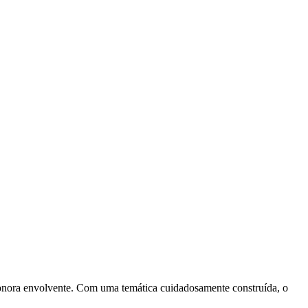
sonora envolvente. Com uma temática cuidadosamente construída, o