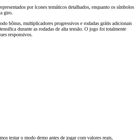
epresentados por ícones temáticos detalhados, enquanto os símbolos
a giro.
do bônus, multiplicadores progressivos e rodadas grátis adicionais
nsifica durante as rodadas de alta tensão. O jogo foi totalmente
ques responsivos.
os testar o modo demo antes de jogar com valores reais,