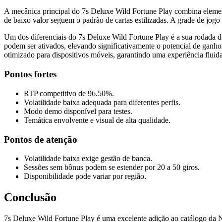
A mecânica principal do 7s Deluxe Wild Fortune Play combina element
de baixo valor seguem o padrão de cartas estilizadas. A grade de jogo
Um dos diferenciais do 7s Deluxe Wild Fortune Play é a sua rodada d
podem ser ativados, elevando significativamente o potencial de ganho
otimizado para dispositivos móveis, garantindo uma experiência fluid
Pontos fortes
RTP competitivo de 96.50%.
Volatilidade baixa adequada para diferentes perfis.
Modo demo disponível para testes.
Temática envolvente e visual de alta qualidade.
Pontos de atenção
Volatilidade baixa exige gestão de banca.
Sessões sem bônus podem se estender por 20 a 50 giros.
Disponibilidade pode variar por região.
Conclusão
7s Deluxe Wild Fortune Play é uma excelente adição ao catálogo da 