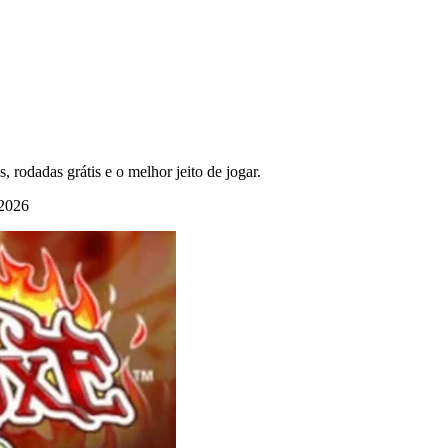
rodadas grátis e o melhor jeito de jogar.
2026