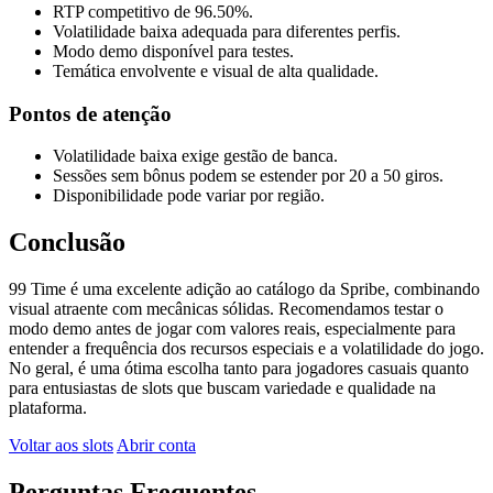
RTP competitivo de 96.50%.
Volatilidade baixa adequada para diferentes perfis.
Modo demo disponível para testes.
Temática envolvente e visual de alta qualidade.
Pontos de atenção
Volatilidade baixa exige gestão de banca.
Sessões sem bônus podem se estender por 20 a 50 giros.
Disponibilidade pode variar por região.
Conclusão
99 Time é uma excelente adição ao catálogo da Spribe, combinando
visual atraente com mecânicas sólidas. Recomendamos testar o
modo demo antes de jogar com valores reais, especialmente para
entender a frequência dos recursos especiais e a volatilidade do jogo.
No geral, é uma ótima escolha tanto para jogadores casuais quanto
para entusiastas de slots que buscam variedade e qualidade na
plataforma.
Voltar aos slots
Abrir conta
Perguntas Frequentes