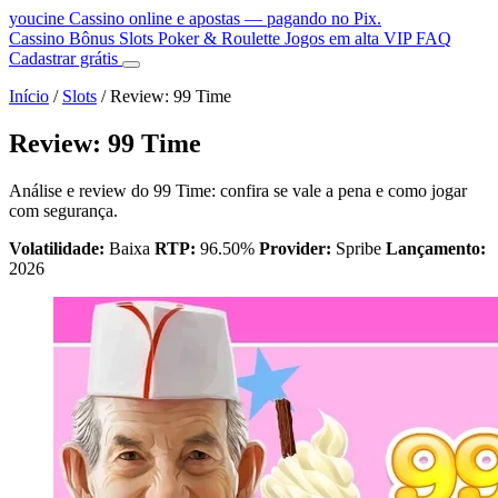
youcine
Cassino online e apostas — pagando no Pix.
Cassino
Bônus
Slots
Poker & Roulette
Jogos em alta
VIP
FAQ
Cadastrar grátis
Início
/
Slots
/
Review: 99 Time
Review: 99 Time
Análise e review do 99 Time: confira se vale a pena e como jogar
com segurança.
Volatilidade:
Baixa
RTP:
96.50%
Provider:
Spribe
Lançamento:
2026