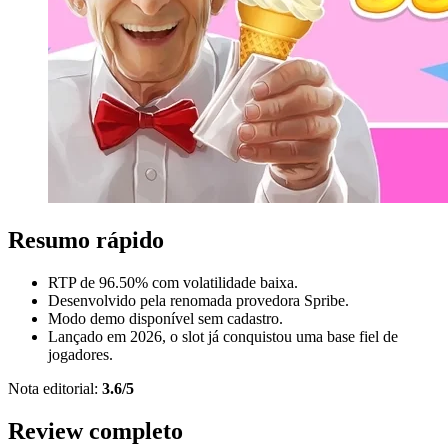
Resumo rápido
RTP de 96.50% com volatilidade baixa.
Desenvolvido pela renomada provedora Spribe.
Modo demo disponível sem cadastro.
Lançado em 2026, o slot já conquistou uma base fiel de
jogadores.
Nota editorial:
3.6/5
Review completo