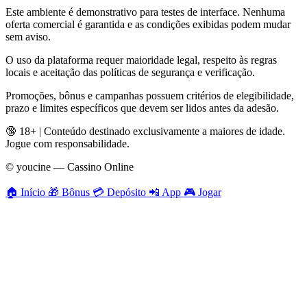
Este ambiente é demonstrativo para testes de interface. Nenhuma
oferta comercial é garantida e as condições exibidas podem mudar
sem aviso.
O uso da plataforma requer maioridade legal, respeito às regras
locais e aceitação das políticas de segurança e verificação.
Promoções, bônus e campanhas possuem critérios de elegibilidade,
prazo e limites específicos que devem ser lidos antes da adesão.
🔞 18+ | Conteúdo destinado exclusivamente a maiores de idade.
Jogue com responsabilidade.
© youcine — Cassino Online
🏠
Início
🎁
Bônus
💳
Depósito
📲
App
🎮
Jogar