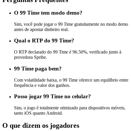
O 99 Time tem modo demo?
Sim, você pode jogar o 99 Time gratuitamente no modo demo
antes de apostar dinheiro real.
Qual o RTP do 99 Time?
O RTP declarado do 99 Time é 96.50%, verificado junto à
provedora Spribe.
99 Time paga bem?
Com volatilidade baixa, o 99 Time oferece um equilíbrio entre
frequência e valor dos ganhos.
Posso jogar 99 Time no celular?
Sim, o jogo é totalmente otimizado para dispositivos móveis,
tanto iOS quanto Android.
O que dizem os jogadores