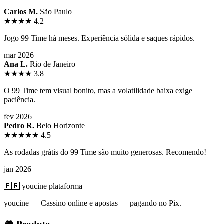
Carlos M.
São Paulo
★★★★
4.2
Jogo 99 Time há meses. Experiência sólida e saques rápidos.
mar 2026
Ana L.
Rio de Janeiro
★★★★
3.8
O 99 Time tem visual bonito, mas a volatilidade baixa exige
paciência.
fev 2026
Pedro R.
Belo Horizonte
★★★★★
4.5
As rodadas grátis do 99 Time são muito generosas. Recomendo!
jan 2026
🇧🇷 youcine plataforma
youcine — Cassino online e apostas — pagando no Pix.