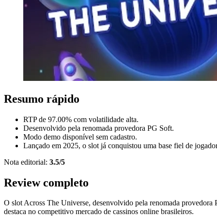
Resumo rápido
RTP de 97.00% com volatilidade alta.
Desenvolvido pela renomada provedora PG Soft.
Modo demo disponível sem cadastro.
Lançado em 2025, o slot já conquistou uma base fiel de jogador
Nota editorial:
3.5/5
Review completo
O slot Across The Universe, desenvolvido pela renomada provedora PG
destaca no competitivo mercado de cassinos online brasileiros.