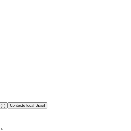
 (T)
Contexto local Brasil
o.