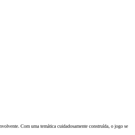
envolvente. Com uma temática cuidadosamente construída, o jogo se