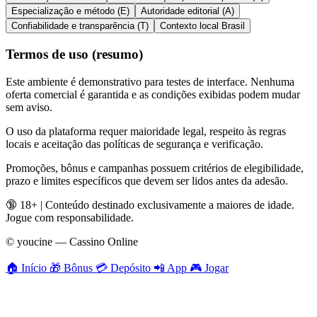
Especialização e método (E)
Autoridade editorial (A)
Confiabilidade e transparência (T)
Contexto local Brasil
Termos de uso (resumo)
Este ambiente é demonstrativo para testes de interface. Nenhuma
oferta comercial é garantida e as condições exibidas podem mudar
sem aviso.
O uso da plataforma requer maioridade legal, respeito às regras
locais e aceitação das políticas de segurança e verificação.
Promoções, bônus e campanhas possuem critérios de elegibilidade,
prazo e limites específicos que devem ser lidos antes da adesão.
🔞 18+ | Conteúdo destinado exclusivamente a maiores de idade.
Jogue com responsabilidade.
© youcine — Cassino Online
🏠
Início
🎁
Bônus
💳
Depósito
📲
App
🎮
Jogar