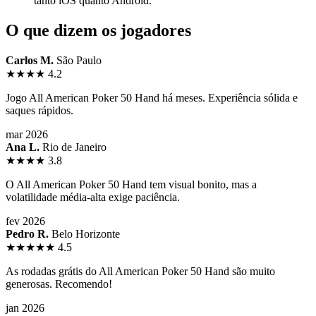
tanto iOS quanto Android.
O que dizem os jogadores
Carlos M.
São Paulo
★★★★
4.2
Jogo All American Poker 50 Hand há meses. Experiência sólida e
saques rápidos.
mar 2026
Ana L.
Rio de Janeiro
★★★★
3.8
O All American Poker 50 Hand tem visual bonito, mas a
volatilidade média-alta exige paciência.
fev 2026
Pedro R.
Belo Horizonte
★★★★★
4.5
As rodadas grátis do All American Poker 50 Hand são muito
generosas. Recomendo!
jan 2026