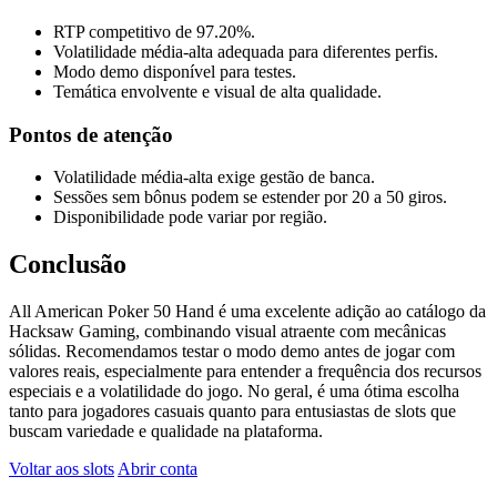
RTP competitivo de 97.20%.
Volatilidade média-alta adequada para diferentes perfis.
Modo demo disponível para testes.
Temática envolvente e visual de alta qualidade.
Pontos de atenção
Volatilidade média-alta exige gestão de banca.
Sessões sem bônus podem se estender por 20 a 50 giros.
Disponibilidade pode variar por região.
Conclusão
All American Poker 50 Hand é uma excelente adição ao catálogo da
Hacksaw Gaming, combinando visual atraente com mecânicas
sólidas. Recomendamos testar o modo demo antes de jogar com
valores reais, especialmente para entender a frequência dos recursos
especiais e a volatilidade do jogo. No geral, é uma ótima escolha
tanto para jogadores casuais quanto para entusiastas de slots que
buscam variedade e qualidade na plataforma.
Voltar aos slots
Abrir conta