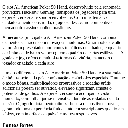
O slot All American Poker 50 Hand, desenvolvido pela renomada
provedora Hacksaw Gaming, transporta os jogadores para uma
experiência visual e sonora envolvente. Com uma temática
cuidadosamente construída, o jogo se destaca no competitivo
mercado de cassinos online brasileiros.
A mecânica principal do All American Poker 50 Hand combina
elementos clássicos com inovações modernas. Os símbolos de alto
valor são representados por ícones temáticos detalhados, enquanto
os símbolos de baixo valor seguem o padrão de cartas estilizadas. A
grade de jogo oferece múltiplas formas de vitória, mantendo o
jogador engajado a cada giro.
Um dos diferenciais do All American Poker 50 Hand é a sua rodada
de bônus, acionada pela combinação de símbolos especiais. Durante
o modo bônus, multiplicadores progressivos e rodadas grátis
adicionais podem ser ativados, elevando significativamente o
potencial de ganhos. A experiência sonora acompanha cada
momento, com trilha que se intensifica durante as rodadas de alta
tensão. O jogo foi totalmente otimizado para dispositivos móveis,
garantindo uma experiência fluida tanto em smartphones quanto em
tablets, com interface adaptável e toques responsivos.
Pontos fortes