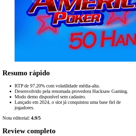
Resumo rápido
RTP de 97.20% com volatilidade média-alta.
Desenvolvido pela renomada provedora Hacksaw Gaming.
Modo demo disponível sem cadastro.
Lançado em 2024, o slot já conquistou uma base fiel de
jogadores.
Nota editorial:
4.9/5
Review completo