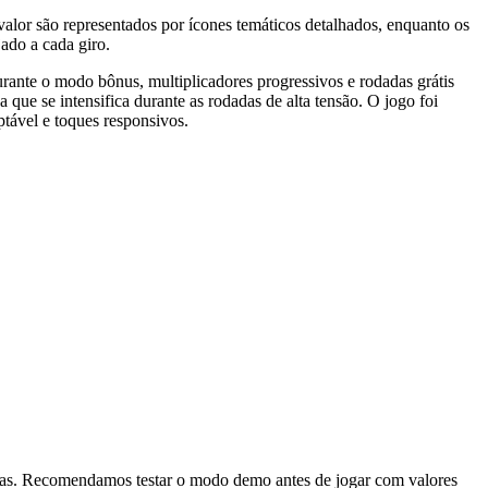
lor são representados por ícones temáticos detalhados, enquanto os
ado a cada giro.
ante o modo bônus, multiplicadores progressivos e rodadas grátis
ue se intensifica durante as rodadas de alta tensão. O jogo foi
ptável e toques responsivos.
das. Recomendamos testar o modo demo antes de jogar com valores