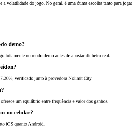
 e a volatilidade do jogo. No geral, é uma ótima escolha tanto para jog
modo demo?
ratuitamente no modo demo antes de apostar dinheiro real.
seidon?
.20%, verificado junto à provedora Nolimit City.
m?
oferece um equilíbrio entre frequência e valor dos ganhos.
n no celular?
anto iOS quanto Android.