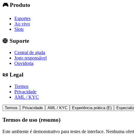
🎮
Produto
Esportes
Ao vivo
Slots
🛟
Suporte
Central de ajuda
Jogo responsável
Ouvidoria
📜
Legal
Termos
Privacidade
AML / KYC
Termos
Privacidade
AML / KYC
Experiência prática (E)
Especiali
Termos de uso (resumo)
Este ambiente é demonstrativo para testes de interface. Nenhuma ofer