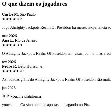
O que dizem os jogadores
Carlos M.
São Paulo
★★★★
4.2
Jogo Almighty Jackpots Realm Of Poseidon há meses. Experiência sól
mar 2026
Ana L.
Rio de Janeiro
★★★★
3.8
O Almighty Jackpots Realm Of Poseidon tem visual bonito, mas a volat
fev 2026
Pedro R.
Belo Horizonte
★★★★★
4.5
As rodadas grátis do Almighty Jackpots Realm Of Poseidon são mui
jan 2026
🇧🇷 youcine plataforma
youcine — Cassino online e apostas — pagando no Pix.