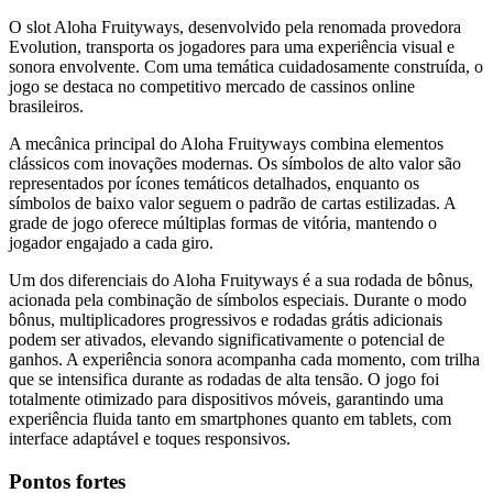
O slot Aloha Fruityways, desenvolvido pela renomada provedora
Evolution, transporta os jogadores para uma experiência visual e
sonora envolvente. Com uma temática cuidadosamente construída, o
jogo se destaca no competitivo mercado de cassinos online
brasileiros.
A mecânica principal do Aloha Fruityways combina elementos
clássicos com inovações modernas. Os símbolos de alto valor são
representados por ícones temáticos detalhados, enquanto os
símbolos de baixo valor seguem o padrão de cartas estilizadas. A
grade de jogo oferece múltiplas formas de vitória, mantendo o
jogador engajado a cada giro.
Um dos diferenciais do Aloha Fruityways é a sua rodada de bônus,
acionada pela combinação de símbolos especiais. Durante o modo
bônus, multiplicadores progressivos e rodadas grátis adicionais
podem ser ativados, elevando significativamente o potencial de
ganhos. A experiência sonora acompanha cada momento, com trilha
que se intensifica durante as rodadas de alta tensão. O jogo foi
totalmente otimizado para dispositivos móveis, garantindo uma
experiência fluida tanto em smartphones quanto em tablets, com
interface adaptável e toques responsivos.
Pontos fortes