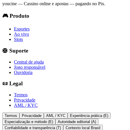
youcine — Cassino online e apostas — pagando no Pix.
🎮
Produto
Esportes
Ao vivo
Slots
🛟
Suporte
Central de ajuda
Jogo responsável
Ouvidoria
📜
Legal
Termos
Privacidade
AML / KYC
Termos
Privacidade
AML / KYC
Experiência prática (E)
Especialização e método (E)
Autoridade editorial (A)
Confiabilidade e transparência (T)
Contexto local Brasil