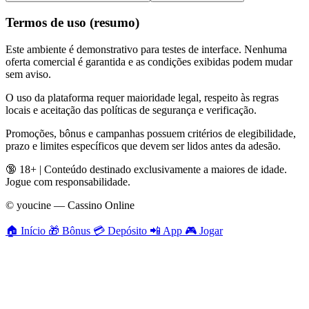
Termos de uso (resumo)
Este ambiente é demonstrativo para testes de interface. Nenhuma
oferta comercial é garantida e as condições exibidas podem mudar
sem aviso.
O uso da plataforma requer maioridade legal, respeito às regras
locais e aceitação das políticas de segurança e verificação.
Promoções, bônus e campanhas possuem critérios de elegibilidade,
prazo e limites específicos que devem ser lidos antes da adesão.
🔞 18+ | Conteúdo destinado exclusivamente a maiores de idade.
Jogue com responsabilidade.
© youcine — Cassino Online
🏠
Início
🎁
Bônus
💳
Depósito
📲
App
🎮
Jogar