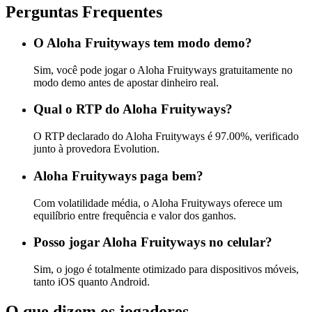
Perguntas Frequentes
O Aloha Fruityways tem modo demo?
Sim, você pode jogar o Aloha Fruityways gratuitamente no
modo demo antes de apostar dinheiro real.
Qual o RTP do Aloha Fruityways?
O RTP declarado do Aloha Fruityways é 97.00%, verificado
junto à provedora Evolution.
Aloha Fruityways paga bem?
Com volatilidade média, o Aloha Fruityways oferece um
equilíbrio entre frequência e valor dos ganhos.
Posso jogar Aloha Fruityways no celular?
Sim, o jogo é totalmente otimizado para dispositivos móveis,
tanto iOS quanto Android.
O que dizem os jogadores