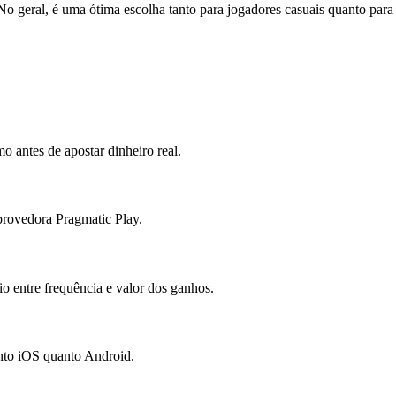
. No geral, é uma ótima escolha tanto para jogadores casuais quanto para
 antes de apostar dinheiro real.
provedora Pragmatic Play.
io entre frequência e valor dos ganhos.
anto iOS quanto Android.