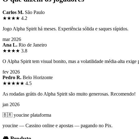
Carlos M.
São Paulo
★★★★
4.2
Jogo Alpha Spirit há meses. Experiência sólida e saques rápidos.
mar 2026
Ana L.
Rio de Janeiro
★★★★
3.8
O Alpha Spirit tem visual bonito, mas a volatilidade média-alta exige 
fev 2026
Pedro R.
Belo Horizonte
★★★★★
4.5
As rodadas grátis do Alpha Spirit são muito generosas. Recomendo!
jan 2026
🇧🇷 youcine plataforma
youcine — Cassino online e apostas — pagando no Pix.
🎮
Produto