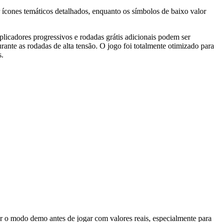
 ícones temáticos detalhados, enquanto os símbolos de baixo valor
licadores progressivos e rodadas grátis adicionais podem ser
ante as rodadas de alta tensão. O jogo foi totalmente otimizado para
s.
r o modo demo antes de jogar com valores reais, especialmente para