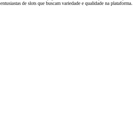
 entusiastas de slots que buscam variedade e qualidade na plataforma.