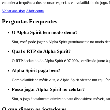
entender a frequência dos recursos especiais e a volatilidade do jogo
Voltar aos slots
Abrir conta
Perguntas Frequentes
O Alpha Spirit tem modo demo?
Sim, você pode jogar o Alpha Spirit gratuitamente no modo demo
Qual o RTP do Alpha Spirit?
O RTP declarado do Alpha Spirit é 97.00%, verificado junto à 
Alpha Spirit paga bem?
Com volatilidade média-alta, o Alpha Spirit oferece um equilíbr
Posso jogar Alpha Spirit no celular?
Sim, o jogo é totalmente otimizado para dispositivos móveis, t
O que dizem os jogadores