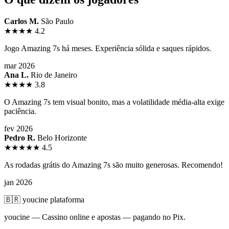
Carlos M.
São Paulo
★★★★
4.2
Jogo Amazing 7s há meses. Experiência sólida e saques rápidos.
mar 2026
Ana L.
Rio de Janeiro
★★★★
3.8
O Amazing 7s tem visual bonito, mas a volatilidade média-alta exige
paciência.
fev 2026
Pedro R.
Belo Horizonte
★★★★★
4.5
As rodadas grátis do Amazing 7s são muito generosas. Recomendo!
jan 2026
🇧🇷 youcine plataforma
youcine — Cassino online e apostas — pagando no Pix.