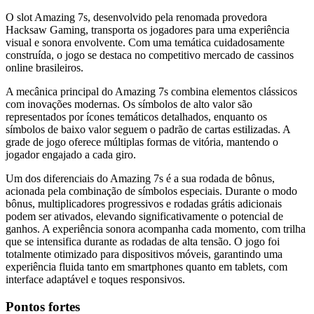
O slot Amazing 7s, desenvolvido pela renomada provedora
Hacksaw Gaming, transporta os jogadores para uma experiência
visual e sonora envolvente. Com uma temática cuidadosamente
construída, o jogo se destaca no competitivo mercado de cassinos
online brasileiros.
A mecânica principal do Amazing 7s combina elementos clássicos
com inovações modernas. Os símbolos de alto valor são
representados por ícones temáticos detalhados, enquanto os
símbolos de baixo valor seguem o padrão de cartas estilizadas. A
grade de jogo oferece múltiplas formas de vitória, mantendo o
jogador engajado a cada giro.
Um dos diferenciais do Amazing 7s é a sua rodada de bônus,
acionada pela combinação de símbolos especiais. Durante o modo
bônus, multiplicadores progressivos e rodadas grátis adicionais
podem ser ativados, elevando significativamente o potencial de
ganhos. A experiência sonora acompanha cada momento, com trilha
que se intensifica durante as rodadas de alta tensão. O jogo foi
totalmente otimizado para dispositivos móveis, garantindo uma
experiência fluida tanto em smartphones quanto em tablets, com
interface adaptável e toques responsivos.
Pontos fortes