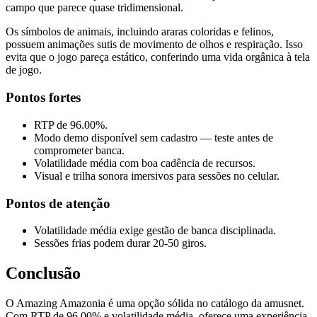
campo que parece quase tridimensional.
Os símbolos de animais, incluindo araras coloridas e felinos,
possuem animações sutis de movimento de olhos e respiração. Isso
evita que o jogo pareça estático, conferindo uma vida orgânica à tela
de jogo.
Pontos fortes
RTP de 96.00%.
Modo demo disponível sem cadastro — teste antes de
comprometer banca.
Volatilidade média com boa cadência de recursos.
Visual e trilha sonora imersivos para sessões no celular.
Pontos de atenção
Volatilidade média exige gestão de banca disciplinada.
Sessões frias podem durar 20-50 giros.
Conclusão
O Amazing Amazonia é uma opção sólida no catálogo da amusnet.
Com RTP de 96.00% e volatilidade média, oferece uma experiência