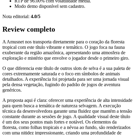
RTP de 96.00% com volatilidade média.
Modo demo disponível sem cadastro.
Nota editorial:
4.0/5
Review completo
A Amusnet nos transporta diretamente para o coração da floresta
tropical com este título vibrante e temático. O jogo foca na fauna
exuberante da região amazônica, apresentando uma atmosfera de
exploração e mistério que envolve o jogador desde o primeiro giro.
O que diferencia este título de outros slots de selva é a sua paleta de
cores extremamente saturada e o foco em símbolos de animais
detalhados. A experiência foi projetada para ser uma jornada visual
pela densa vegetação, fugindo do padrão de jogos de aventura
genéricos.
A proposta aqui é clara: oferecer uma experiência de alta intensidade
para quem busca a temática de natureza selvagem. A execução
técnica da desenvolvedora garante uma fluidez que mantém a tensão
constante durante as sessões de jogo. A qualidade visual deste título
é um dos seus pontos mais fortes e notável. Os elementos da
floresta, como folhas tropicais e a névoa ao fundo, são renderizados
com uma nitidez impressionante, criando uma profundidade de