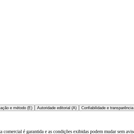
zação e método (E)
Autoridade editorial (A)
Confiabilidade e transparência
ta comercial é garantida e as condições exibidas podem mudar sem avis