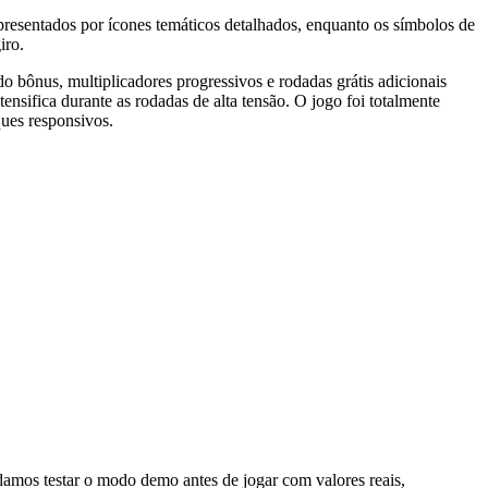
resentados por ícones temáticos detalhados, enquanto os símbolos de
iro.
bônus, multiplicadores progressivos e rodadas grátis adicionais
nsifica durante as rodadas de alta tensão. O jogo foi totalmente
ques responsivos.
mos testar o modo demo antes de jogar com valores reais,