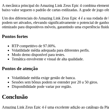
A mecânica principal do Amazing Link Zeus Epic 4 combina elementos
baixo valor seguem o padrão de cartas estilizadas. A grade de jogo of
Um dos diferenciais do Amazing Link Zeus Epic 4 é a sua rodada de b
podem ser ativados, elevando significativamente o potencial de ganho
otimizado para dispositivos móveis, garantindo uma experiência fluid
Pontos fortes
RTP competitivo de 97.00%.
Volatilidade média adequada para diferentes perfis.
Modo demo disponível para testes.
Temática envolvente e visual de alta qualidade.
Pontos de atenção
Volatilidade média exige gestão de banca.
Sessões sem bônus podem se estender por 20 a 50 giros.
Disponibilidade pode variar por região.
Conclusão
Amazing Link Zeus Epic 4 é uma excelente adição ao catálogo da Pla