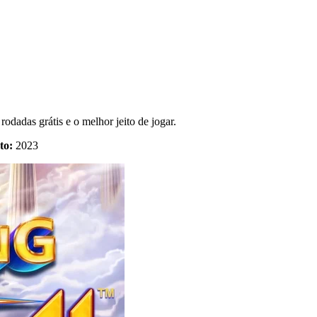
dadas grátis e o melhor jeito de jogar.
to:
2023