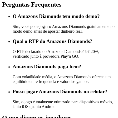
Perguntas Frequentes
O Amazons Diamonds tem modo demo?
Sim, você pode jogar o Amazons Diamonds gratuitamente no
modo demo antes de apostar dinheiro real.
Qual o RTP do Amazons Diamonds?
O RTP declarado do Amazons Diamonds é 97.20%,
verificado junto à provedora Play'n GO.
Amazons Diamonds paga bem?
Com volatilidade média, o Amazons Diamonds oferece um
equilíbrio entre frequência e valor dos ganhos.
Posso jogar Amazons Diamonds no celular?
Sim, o jogo é totalmente otimizado para dispositivos móveis,
tanto iOS quanto Android.
O que dizem os jogadores