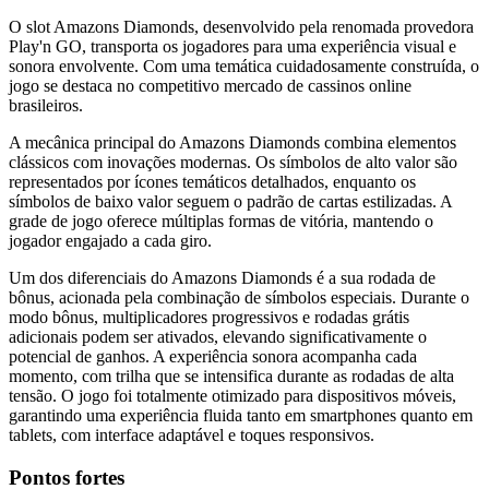
O slot Amazons Diamonds, desenvolvido pela renomada provedora
Play'n GO, transporta os jogadores para uma experiência visual e
sonora envolvente. Com uma temática cuidadosamente construída, o
jogo se destaca no competitivo mercado de cassinos online
brasileiros.
A mecânica principal do Amazons Diamonds combina elementos
clássicos com inovações modernas. Os símbolos de alto valor são
representados por ícones temáticos detalhados, enquanto os
símbolos de baixo valor seguem o padrão de cartas estilizadas. A
grade de jogo oferece múltiplas formas de vitória, mantendo o
jogador engajado a cada giro.
Um dos diferenciais do Amazons Diamonds é a sua rodada de
bônus, acionada pela combinação de símbolos especiais. Durante o
modo bônus, multiplicadores progressivos e rodadas grátis
adicionais podem ser ativados, elevando significativamente o
potencial de ganhos. A experiência sonora acompanha cada
momento, com trilha que se intensifica durante as rodadas de alta
tensão. O jogo foi totalmente otimizado para dispositivos móveis,
garantindo uma experiência fluida tanto em smartphones quanto em
tablets, com interface adaptável e toques responsivos.
Pontos fortes