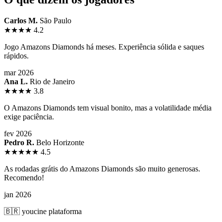
Carlos M.
São Paulo
★★★★
4.2
Jogo Amazons Diamonds há meses. Experiência sólida e saques
rápidos.
mar 2026
Ana L.
Rio de Janeiro
★★★★
3.8
O Amazons Diamonds tem visual bonito, mas a volatilidade média
exige paciência.
fev 2026
Pedro R.
Belo Horizonte
★★★★★
4.5
As rodadas grátis do Amazons Diamonds são muito generosas.
Recomendo!
jan 2026
🇧🇷 youcine plataforma