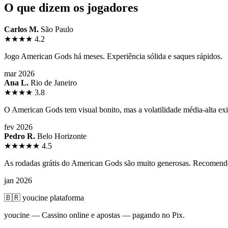
O que dizem os jogadores
Carlos M.
São Paulo
★★★★
4.2
Jogo American Gods há meses. Experiência sólida e saques rápidos.
mar 2026
Ana L.
Rio de Janeiro
★★★★
3.8
O American Gods tem visual bonito, mas a volatilidade média-alta exi
fev 2026
Pedro R.
Belo Horizonte
★★★★★
4.5
As rodadas grátis do American Gods são muito generosas. Recomend
jan 2026
🇧🇷 youcine plataforma
youcine — Cassino online e apostas — pagando no Pix.