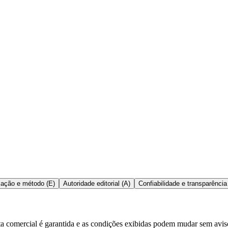
zação e método (E)
Autoridade editorial (A)
Confiabilidade e transparência
ta comercial é garantida e as condições exibidas podem mudar sem avis