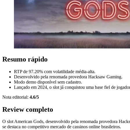
Resumo rápido
RTP de 97.20% com volatilidade média-alta.
Desenvolvido pela renomada provedora Hacksaw Gaming.
Modo demo disponível sem cadastro.
Lançado em 2024, o slot já conquistou uma base fiel de jogador
Nota editorial:
4.6/5
Review completo
O slot American Gods, desenvolvido pela renomada provedora Hacksa
se destaca no competitivo mercado de cassinos online brasileiros.