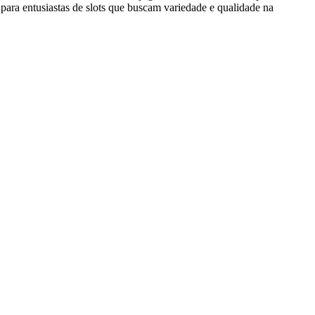
 para entusiastas de slots que buscam variedade e qualidade na