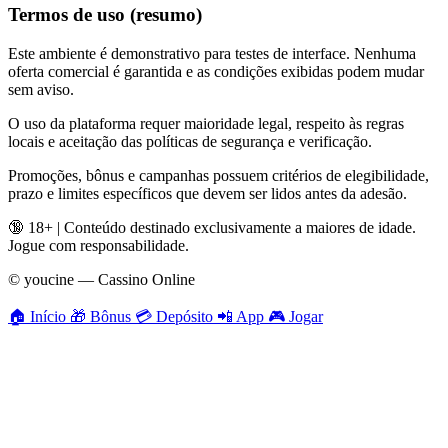
Termos de uso (resumo)
Este ambiente é demonstrativo para testes de interface. Nenhuma
oferta comercial é garantida e as condições exibidas podem mudar
sem aviso.
O uso da plataforma requer maioridade legal, respeito às regras
locais e aceitação das políticas de segurança e verificação.
Promoções, bônus e campanhas possuem critérios de elegibilidade,
prazo e limites específicos que devem ser lidos antes da adesão.
🔞 18+ | Conteúdo destinado exclusivamente a maiores de idade.
Jogue com responsabilidade.
© youcine — Cassino Online
🏠
Início
🎁
Bônus
💳
Depósito
📲
App
🎮
Jogar