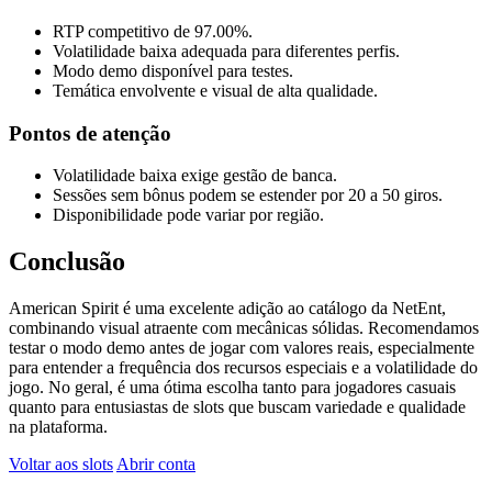
RTP competitivo de 97.00%.
Volatilidade baixa adequada para diferentes perfis.
Modo demo disponível para testes.
Temática envolvente e visual de alta qualidade.
Pontos de atenção
Volatilidade baixa exige gestão de banca.
Sessões sem bônus podem se estender por 20 a 50 giros.
Disponibilidade pode variar por região.
Conclusão
American Spirit é uma excelente adição ao catálogo da NetEnt,
combinando visual atraente com mecânicas sólidas. Recomendamos
testar o modo demo antes de jogar com valores reais, especialmente
para entender a frequência dos recursos especiais e a volatilidade do
jogo. No geral, é uma ótima escolha tanto para jogadores casuais
quanto para entusiastas de slots que buscam variedade e qualidade
na plataforma.
Voltar aos slots
Abrir conta