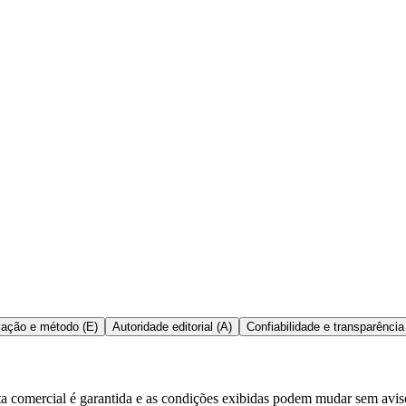
zação e método (E)
Autoridade editorial (A)
Confiabilidade e transparência
ta comercial é garantida e as condições exibidas podem mudar sem avis