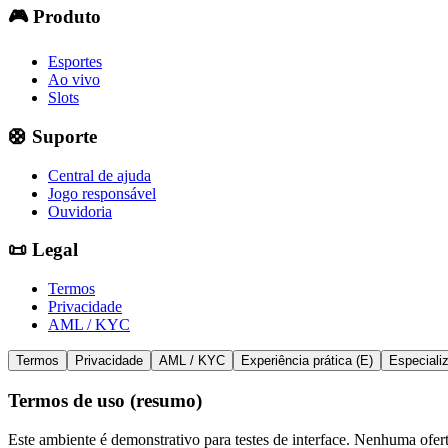
🎮
Produto
Esportes
Ao vivo
Slots
🛟
Suporte
Central de ajuda
Jogo responsável
Ouvidoria
📜
Legal
Termos
Privacidade
AML / KYC
Termos
Privacidade
AML / KYC
Experiência prática (E)
Especiali
Termos de uso (resumo)
Este ambiente é demonstrativo para testes de interface. Nenhuma ofer