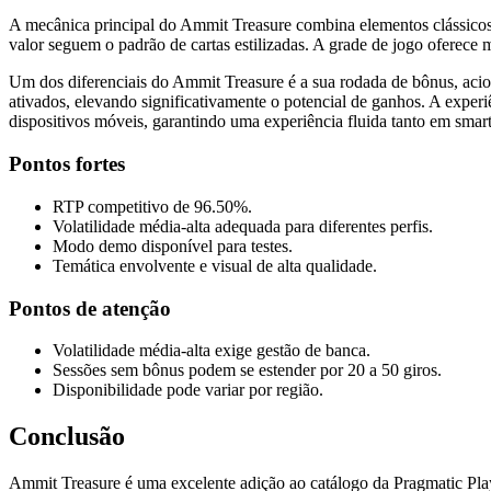
A mecânica principal do Ammit Treasure combina elementos clássicos 
valor seguem o padrão de cartas estilizadas. A grade de jogo oferece 
Um dos diferenciais do Ammit Treasure é a sua rodada de bônus, acio
ativados, elevando significativamente o potencial de ganhos. A experi
dispositivos móveis, garantindo uma experiência fluida tanto em smar
Pontos fortes
RTP competitivo de 96.50%.
Volatilidade média-alta adequada para diferentes perfis.
Modo demo disponível para testes.
Temática envolvente e visual de alta qualidade.
Pontos de atenção
Volatilidade média-alta exige gestão de banca.
Sessões sem bônus podem se estender por 20 a 50 giros.
Disponibilidade pode variar por região.
Conclusão
Ammit Treasure é uma excelente adição ao catálogo da Pragmatic Pla